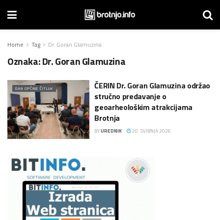
Home
Tag
Dr. Goran Glamuzina
Oznaka:
Dr. Goran Glamuzina
ČERIN Dr. Goran Glamuzina održao
DAN OPĆINE ČITLUK
stručno predavanje o
geoarheološkim atrakcijama
Brotnja
BY
UREDNIK
20. SVIBNJA 2026.