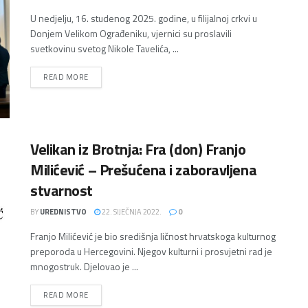
U nedjelju, 16. studenog 2025. godine, u filijalnoj crkvi u
Donjem Velikom Ograđeniku, vjernici su proslavili
svetkovinu svetog Nikole Tavelića, ...
DETAILS
READ MORE
Velikan iz Brotnja: Fra (don) Franjo
Milićević – Prešućena i zaboravljena
stvarnost
BY
UREDNISTVO
22. SIJEČNJA 2022.
0
Franjo Milićević je bio središnja ličnost hrvatskoga kulturnog
preporoda u Hercegovini. Njegov kulturni i prosvjetni rad je
mnogostruk. Djelovao je ...
DETAILS
READ MORE