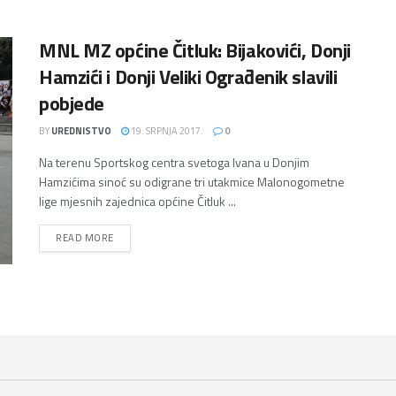
MNL MZ općine Čitluk: Bijakovići, Donji
Hamzići i Donji Veliki Ograđenik slavili
pobjede
BY
UREDNISTVO
19. SRPNJA 2017.
0
Na terenu Sportskog centra svetoga Ivana u Donjim
Hamzićima sinoć su odigrane tri utakmice Malonogometne
lige mjesnih zajednica općine Čitluk ...
DETAILS
READ MORE