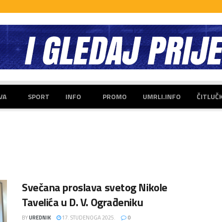
VA
SPORT
INFO
PROMO
UMRLI.INFO
ČITLUČ
Svečana proslava svetog Nikole
Tavelića u D. V. Ograđeniku
BY
UREDNIK
17. STUDENOGA 2025.
0