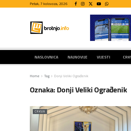
Petak, 7 kolovoza, 2026
NASLOVNICA
NAJNOVIJE
VIJESTI
CRK
Home
Tag
Donji Veliki Ograđenik
Oznaka:
Donji Veliki Ograđenik
CRKVA