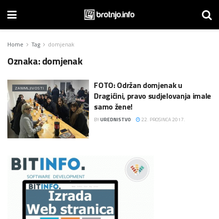
Home
Tag
domjenak
Oznaka:
domjenak
FOTO: Održan domjenak u
ZANIMLJIVOSTI
Dragićini, pravo sudjelovanja imale
samo žene!
BY
UREDNISTVO
22. PROSINCA 2017.