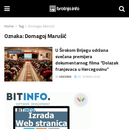
Home
Tag
Domagoj Marušić
Oznaka:
Domagoj Marušić
U Širokom Brijegu održana
DRUŠTVO
svečana premijera
dokumentarnog filma “Dolazak
franjevaca u Hercegovinu”
BY
UREDNIK
20. SVIBNJA 2026.