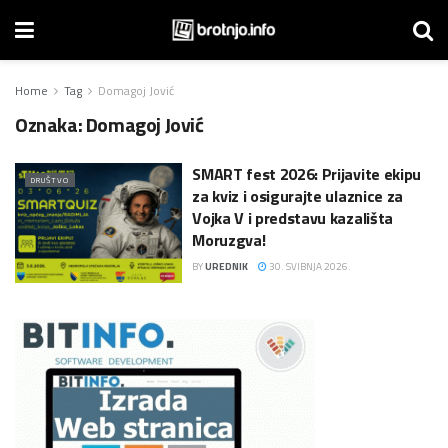
Home
Tag
Domagoj Jović
Oznaka:
Domagoj Jović
SMART fest 2026: Prijavite ekipu
DRUŠTVO
za kviz i osigurajte ulaznice za
Vojka V i predstavu kazališta
Moruzgva!
BY
UREDNIK
30. SVIBNJA 2026.