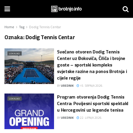
Home
Tag
Dodig Tennis Centar
Oznaka:
Dodig Tennis Centar
Svečano otvoren Dodig Tennis
LOKALNO
Center uz Đokovića, Čilića i brojne
goste – sportski kompleks
svjetske razine na ponos Brotnja i
cijele regije
BY
UREDNIK
15. SRPNJA 2026.
Program otvorenja Dodig Tennis
LOKALNO
Centra: Povijesni sportski spektakl
u Hercegovini uz legende tenisa
BY
UREDNIK
22. LIPNJA 2026.