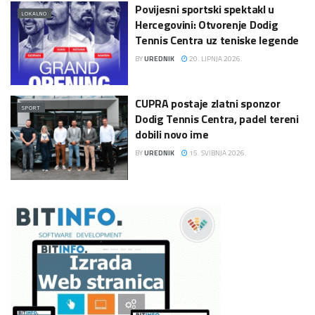
Povijesni sportski spektakl u
LOKALNO
Hercegovini: Otvorenje Dodig
Tennis Centra uz teniske legende
BY
UREDNIK
20. LIPNJA 2026.
CUPRA postaje zlatni sponzor
SPORT
Dodig Tennis Centra, padel tereni
dobili novo ime
BY
UREDNIK
15. SVIBNJA 2026.