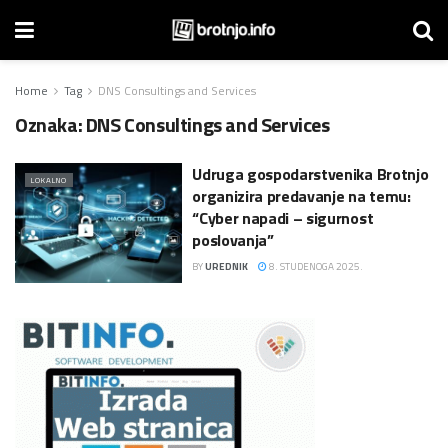
Home
Tag
DNS Consultings and Services
Oznaka:
DNS Consultings and Services
Udruga gospodarstvenika Brotnjo
LOKALNO
organizira predavanje na temu:
“Cyber napadi – sigurnost
poslovanja”
BY
UREDNIK
8. STUDENOGA 2025.