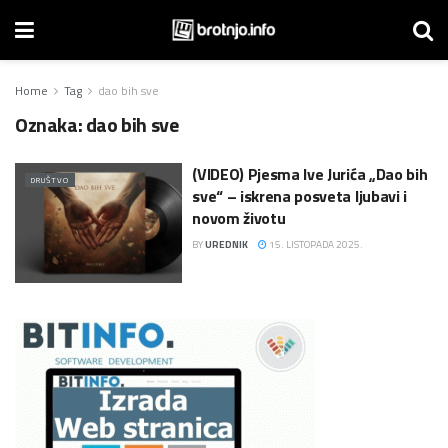
Home
Tag
dao bih sve
Oznaka:
dao bih sve
(VIDEO) Pjesma Ive Jurića „Dao bih
DRUŠTVO
sve“ – iskrena posveta ljubavi i
novom životu
BY
UREDNIK
15. LISTOPADA 2025.