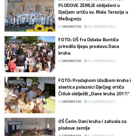
DRUŠTVO
PLODOVE ZEMLJE obilježeni u
Dječjem vrtiću sv. Mala Terezija u
Međugorju
BY
UREDNISTVO
18. LISTOPADA 2017.
FOTO: OŠ fra Didaka Buntića
DRUŠTVO
priredila lijepu proslavu Dana
kruha
BY
UREDNISTVO
16. LISTOPADA 2017.
FOTO: Prodajnom izložbom kruha i
DRUŠTVO
slastica polaznici Dječjeg vrtića
Čitluk obilježili „Dane kruha 2017.“
BY
UREDNISTVO
12. LISTOPADA 2017.
OŠ Čerin: Dani kruha i zahvala za
DRUŠTVO
plodove zemlje
BY
UREDNISTVO
8. LISTOPADA 2017.