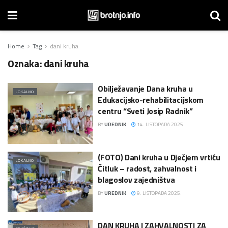
Home
Tag
dani kruha
Oznaka:
dani kruha
Obilježavanje Dana kruha u
LOKALNO
Edukacijsko-rehabilitacijskom
centru “Sveti Josip Radnik”
BY
UREDNIK
14. LISTOPADA 2025.
(FOTO) Dani kruha u Dječjem vrtiću
LOKALNO
Čitluk – radost, zahvalnost i
blagoslov zajedništva
BY
UREDNIK
9. LISTOPADA 2025.
DAN KRUHA I ZAHVALNOSTI ZA