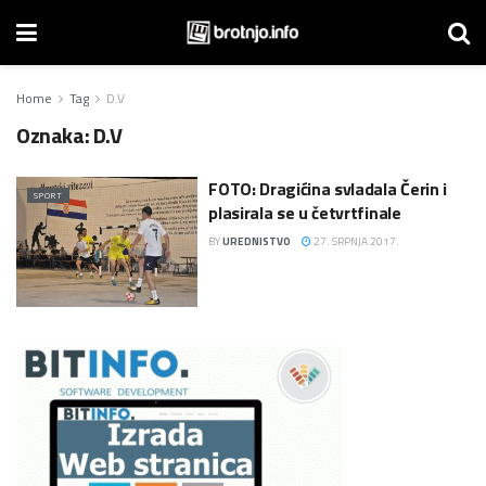
Home
Tag
D.V
Oznaka:
D.V
FOTO: Dragićina svladala Čerin i
SPORT
plasirala se u četvrtfinale
BY
UREDNISTVO
27. SRPNJA 2017.