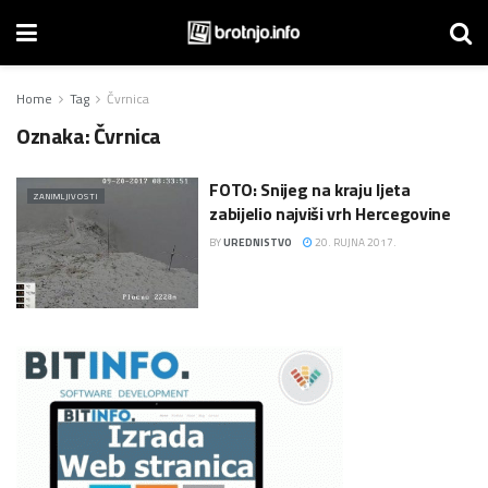
Home
Tag
Čvrnica
Oznaka:
Čvrnica
FOTO: Snijeg na kraju ljeta
ZANIMLJIVOSTI
zabijelio najviši vrh Hercegovine
BY
UREDNISTVO
20. RUJNA 2017.