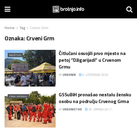
Home
Tag
Crveni Grm
Oznaka:
Crveni Grm
Čitlučani osvojili prvo mjesto na
DRUŠTVO
petoj “Džigarijadi” u Crvenom
Grmu
BY
UREDNIK
6. LISTOPADA 2025.
GSSuBiH pronašao nestalu žensku
CRNA KRONIKA
osobu na području Crvenog Grma
BY
UREDNISTVO
30. SRPNJA 2017.