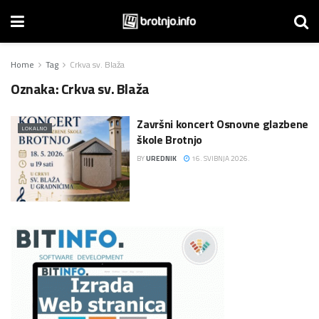
Home
Tag
Crkva sv. Blaža
Oznaka:
Crkva sv. Blaža
Završni koncert Osnovne glazbene
LOKALNO
škole Brotnjo
BY
UREDNIK
16. SVIBNJA 2026.