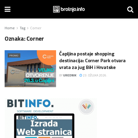
Home
Tag
Corner
Oznaka:
Corner
Čapljina postaje shopping
PROMO
destinacija: Corner Park otvara
vrata za jug BiH i Hrvatske
BY
UREDNIK
23. OŽUJKA 2026.