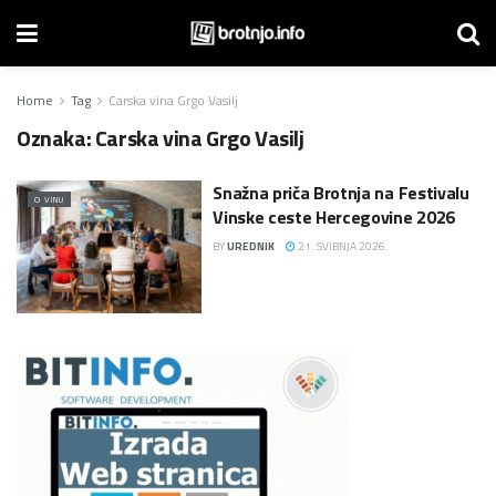
Home
Tag
Carska vina Grgo Vasilj
Oznaka:
Carska vina Grgo Vasilj
Snažna priča Brotnja na Festivalu
O VINU
Vinske ceste Hercegovine 2026
BY
UREDNIK
21. SVIBNJA 2026.