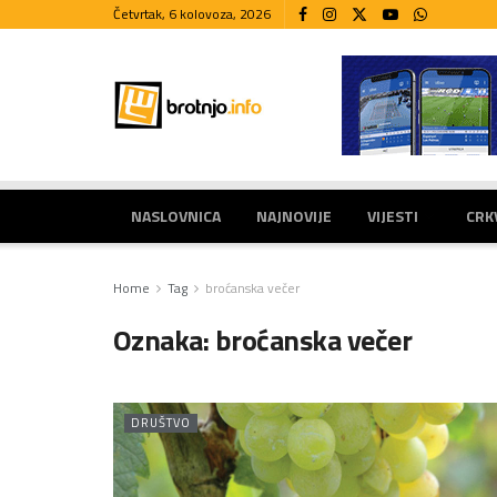
Četvrtak, 6 kolovoza, 2026
NASLOVNICA
NAJNOVIJE
VIJESTI
CRK
Home
Tag
broćanska večer
Oznaka:
broćanska večer
DRUŠTVO