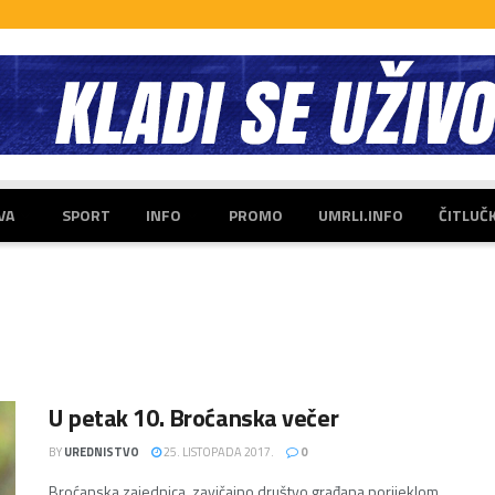
VA
SPORT
INFO
PROMO
UMRLI.INFO
ČITLUČ
U petak 10. Broćanska večer
BY
UREDNISTVO
25. LISTOPADA 2017.
0
Broćanska zajednica, zavičajno društvo građana porijeklom