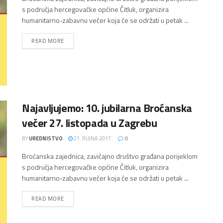
s područja hercegovačke općine Čitluk, organizira
humanitarno-zabavnu večer koja će se održati u petak ...
DETAILS
READ MORE
Najavljujemo: 10. jubilarna Broćanska
večer 27. listopada u Zagrebu
BY
UREDNISTVO
21. RUJNA 2017.
0
Broćanska zajednica, zavičajno društvo građana porijeklom
s područja hercegovačke općine Čitluk, organizira
humanitarno-zabavnu večer koja će se održati u petak ...
DETAILS
READ MORE