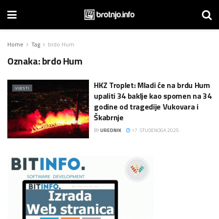
Home
Tag
brdo Hum
Oznaka:
brdo Hum
HKZ Troplet: Mladi će na brdu Hum
VIJESTI
upaliti 34 baklje kao spomen na 34
godine od tragedije Vukovara i
Škabrnje
BY
UREDNIK
17. STUDENOGA 2025.