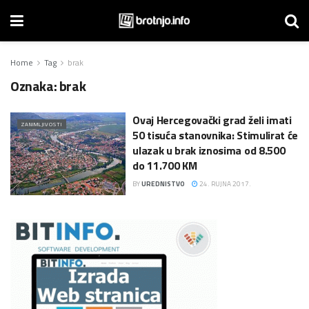
Home
Tag
brak
Oznaka:
brak
Ovaj Hercegovački grad želi imati
ZANIMLJIVOSTI
50 tisuća stanovnika: Stimulirat će
ulazak u brak iznosima od 8.500
do 11.700 KM
BY
UREDNISTVO
24. RUJNA 2017.