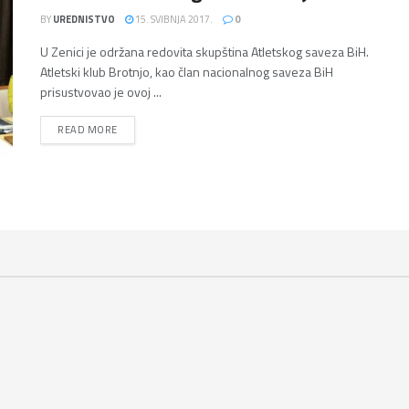
BY
UREDNISTVO
15. SVIBNJA 2017.
0
U Zenici je održana redovita skupština Atletskog saveza BiH.
Atletski klub Brotnjo, kao član nacionalnog saveza BiH
prisustvovao je ovoj ...
DETAILS
READ MORE