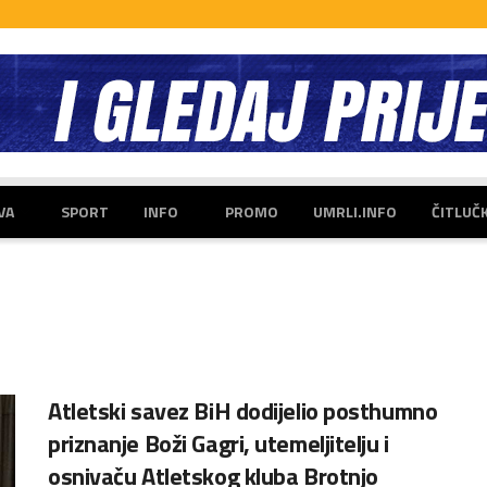
VA
SPORT
INFO
PROMO
UMRLI.INFO
ČITLUČ
Atletski savez BiH dodijelio posthumno
priznanje Boži Gagri, utemeljitelju i
osnivaču Atletskog kluba Brotnjo