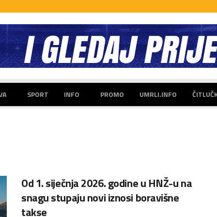
VA
SPORT
INFO
PROMO
UMRLI.INFO
ČITLUČ
Od 1. siječnja 2026. godine u HNŽ-u na
snagu stupaju novi iznosi boravišne
takse