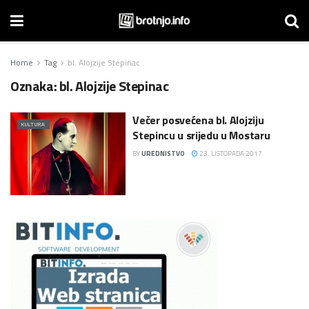
Home
Tag
bl. Alojzije Stepinac
Oznaka:
bl. Alojzije Stepinac
Večer posvećena bl. Alojziju
KULTURA
Stepincu u srijedu u Mostaru
BY
UREDNISTVO
23. LISTOPADA 2017.