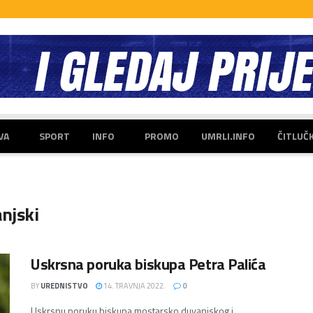
VA
SPORT
INFO
PROMO
UMRLI.INFO
ČITLUČ
njski
Uskrsna poruka biskupa Petra Palića
BY
UREDNISTVO
14. TRAVNJA 2022.
0
Uskrsnu poruku biskupa mostarsko duvanjskog i