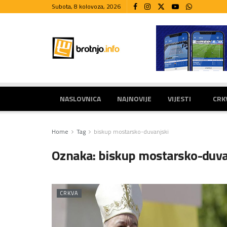
Subota, 8 kolovoza, 2026
NASLOVNICA
NAJNOVIJE
VIJESTI
CRK
Home
Tag
biskup mostarsko-duvanjski
Oznaka:
biskup mostarsko-duva
CRKVA