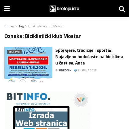
Home
Tag
Biciklistički klub Mostar
Oznaka:
Biciklistički klub Mostar
Spoj vjere, tradicije i sporta:
DRUŠTVO
Najavljeno hodočašće na biciklima
u čast sv. Ante
BY
UREDNIK
3. LIPNJA 2026.