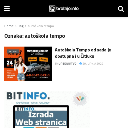
Home
Tag
autoškola tempo
Oznaka:
autoškola tempo
Autoškola Tempo od sada je
PROMO
dostupna i u Čitluku
BY
UREDNISTVO
29. LIPNJA 2022.