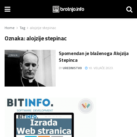
Home
Tag
alojzije stepinac
Oznaka:
alojzije stepinac
Spomendan je blaženoga Alojzija
CRKVA
Stepinca
BY
UREDNISTVO
10. VELJAČE 2023.