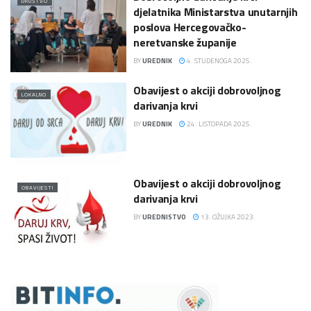
DRUŠTVO
djelatnika Ministarstva unutarnjih
poslova Hercegovačko-
neretvanske županije
BY
UREDNIK
4. STUDENOGA 2025.
Obavijest o akciji dobrovoljnog
LOKALNO
darivanja krvi
BY
UREDNIK
24. LISTOPADA 2025.
Obavijest o akciji dobrovoljnog
OBAVIJESTI
darivanja krvi
BY
UREDNISTVO
13. OŽUJKA 2023.