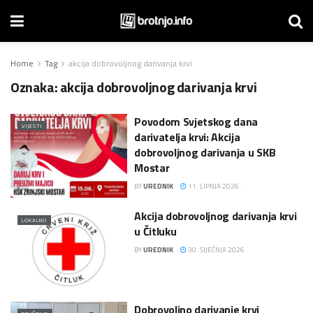
Home
Tag
akcija dobrovoljnog darivanja krvi
Oznaka:
akcija dobrovoljnog darivanja krvi
Povodom Svjetskog dana
VIJESTI
darivatelja krvi: Akcija
dobrovoljnog darivanja u SKB
Mostar
BY
UREDNIK
11. LIPNJA 2026.
Akcija dobrovoljnog darivanja krvi
LOKALNO
u Čitluku
BY
UREDNIK
30. SIJEČNJA 2026.
Dobrovoljno darivanje krvi