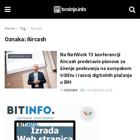
Home
Tag
Aircash
Oznaka:
Aircash
Na NetWork 13 konferenciji
GOSPODARSTVO
Aircash predstavio planove za
širenje poslovanja na europskom
tržištu i razvoj digitalnih plaćanja
u BiH
BY
UREDNIK
6. STUDENOGA 2025.