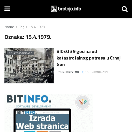
Home
Tag
15.4.1979.
Oznaka:
15.4.1979.
VIDEO 39 godina od
NEKATEGORIZIRANO
katastrofalnog potresa u Crnoj
Gori
BY
UREDNISTVO
15. TRAVNJA 2018.