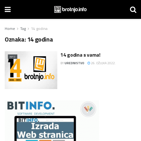
Home
Tag
14 godina
Oznaka:
14 godina
14 godina s vama!
INFO
BY
UREDNISTVO
26. OŽUJKA 2022.