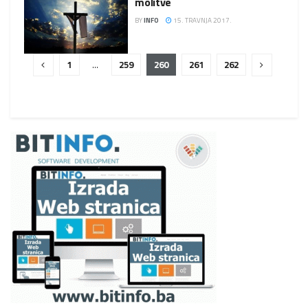
molitve
BY
INFO
15. TRAVNJA 2017.
1
…
259
260
261
262