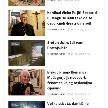
Kardinal Vinko Puljić: Šestorici
CRKVA
u Haagu se sudi tako da se
osudi cijeli Hrvatski narod!
BY
UREDNISTVO
16. TRAVNJA 2017.
Sretan Uskrs želi vam
CRKVA
Brotnjo.info
BY
UREDNISTVO
16. TRAVNJA 2017.
Biskup Franjo Komarica:
CRKVA
Međugorje je neosporiv
fenomen kojeg nedovoljno
cijenimo
BY
UREDNISTVO
15. TRAVNJA 2017.
Velika subota, dan tišine i
CRKVA