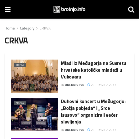
Home
Category
CRKVA
CRKVA
Mladi iz Međugorja na Susretu
CRKVA
hrvatske katoličke mladeži u
Vukovaru
BY
UREDNISTVO
26. TRAVNJA 2017.
Duhovni koncert u Međugorju:
CRKVA
„Božja pobjeda“ i „Srce
Isusovo“ organizirali večer
slavljenja
BY
UREDNISTVO
25. TRAVNJA 2017.