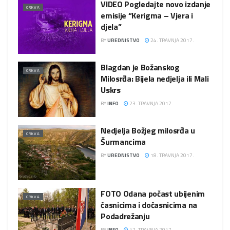
VIDEO Pogledajte novo izdanje
CRKVA
emisije “Kerigma – Vjera i
djela”
BY
UREDNISTVO
24. TRAVNJA 2017.
Blagdan je Božanskog
CRKVA
Milosrđa: Bijela nedjelja ili Mali
Uskrs
BY
INFO
23. TRAVNJA 2017.
Nedjelja Božjeg milosrđa u
CRKVA
Šurmancima
BY
UREDNISTVO
18. TRAVNJA 2017.
FOTO Odana počast ubijenim
CRKVA
časnicima i dočasnicima na
Podadrežanju
BY
INFO
17. TRAVNJA 2017.