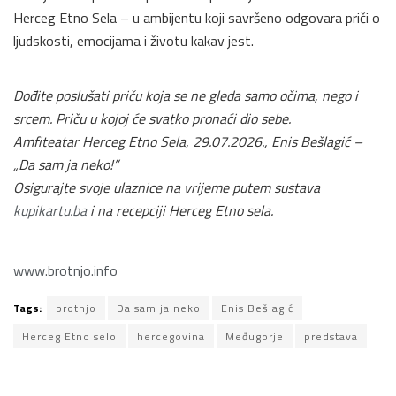
Herceg Etno Sela – u ambijentu koji savršeno odgovara priči o
ljudskosti, emocijama i životu kakav jest.
Dođite poslušati priču koja se ne gleda samo očima, nego i
srcem. Priču u kojoj će svatko pronaći dio sebe.
Amfiteatar Herceg Etno Sela, 29.07.2026., Enis Bešlagić –
„Da sam ja neko!”
Osigurajte svoje ulaznice na vrijeme putem sustava
kupikartu.ba
i na recepciji Herceg Etno sela.
www.brotnjo.info
Tags:
brotnjo
Da sam ja neko
Enis Bešlagić
Herceg Etno selo
hercegovina
Međugorje
predstava