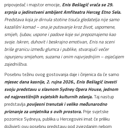
pripovjedač i majstor emocije,
Enis Bešlagić vraća se 29.
srpnja u jedinstveni ambijent Amfiteatra Herceg Etno Sela.
Predstava koja je dirnula stotine tisuća gledatelja nije samo
kazališni komad – ona je putovanje kroz život, uspomene,
smijeh, ljubav, uspone i padove koje svi prepoznajemo kao
svoje. Iskren, duhovit i beskrajno emotivan, Enis na sceni
briše granicu između glumca i publike, stvarajući večer
ispunjenu smijehom, suzama i onim najvrjednijim – osjećajem
zajedništva.
Posebnu težinu ovog gostovanja daje i činjenica da će samo
mjesec dana kasnije, 2. rujna 2026., Enis Bešlagić izvesti
svoju predstavu u slavnom Sydney Opera House, jednom
od najprestižnijih svjetskih kulturnih zdanja.
Taj nastup
predstavlja
povijesni trenutak i veliko međunarodno
priznanje za umjetnika s ovih prostora.
Prije svjetske
pozornice Sydneya, publika u Hercegovini imat će priliku
doživjeti ovu posebnu predstavu pod zvjezdanim nebom