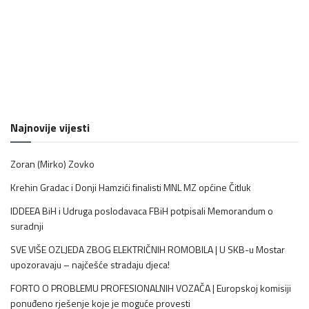
Najnovije vijesti
Zoran (Mirko) Zovko
Krehin Gradac i Donji Hamzići finalisti MNL MZ općine Čitluk
IDDEEA BiH i Udruga poslodavaca FBiH potpisali Memorandum o
suradnji
SVE VIŠE OZLJEDA ZBOG ELEKTRIČNIH ROMOBILA | U SKB-u Mostar
upozoravaju – najčešće stradaju djeca!
FORTO O PROBLEMU PROFESIONALNIH VOZAČA | Europskoj komisiji
ponuđeno rješenje koje je moguće provesti