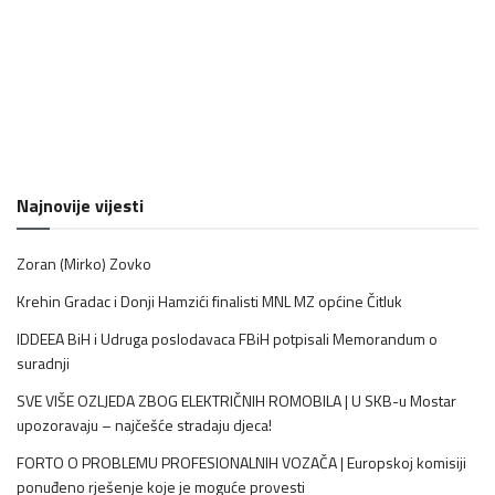
Najnovije vijesti
Zoran (Mirko) Zovko
Krehin Gradac i Donji Hamzići finalisti MNL MZ općine Čitluk
IDDEEA BiH i Udruga poslodavaca FBiH potpisali Memorandum o
suradnji
SVE VIŠE OZLJEDA ZBOG ELEKTRIČNIH ROMOBILA | U SKB-u Mostar
upozoravaju – najčešće stradaju djeca!
FORTO O PROBLEMU PROFESIONALNIH VOZAČA | Europskoj komisiji
ponuđeno rješenje koje je moguće provesti