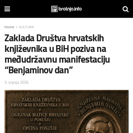
Home
KULTURA
Zaklada Društva hrvatskih
književnika u BiH poziva na
međudržavnu manifestaciju
“Benjaminov dan”
5. srpnja 2026.