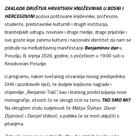
ZAKLADA DRUŠTVA HRVATSKIH KNJIŽEVNIKA U BOSNI I
HERCEGOVINI
poziva poštovane književnike, profesore,
studente, predstavnike kulturnih i drugih institucija,
braniteljskih udruga, novinare i druge medije, drage prijatelje i
sve goste koje zanima kulturni i nacionalni identitet da nam se
pridruže na međudržavnoj manifestaciji
Benjaminov dan
u
Posušju, 8. srpnja 2026. godine, s početkom u 19:00 sati u
Kinodvorani Posušje.
U programu, nakon svečanog otvaranja novog predsjednika
DHK i pozdravnih riječi, te dodjele književne nagrade i
stipendije „Benjamin Tolić”, kao i kratkog predstavljanja nove
monografije, otvorit će se okrugli stol na temu
TKO SMO MI?
Na okruglom stolu sudjelovat će
Matija Štahan, Davor
Dijanović i Danijel Vidović,
a publika će se moći uključiti s
pitanjima.