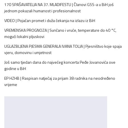
170 SPAŠAVATELJA NA 37. MLADIFESTU | Članovi GSS-a u BiH još
jednom pokazali humanost i profesionalnost
VIDEO | Pojačan promet i duža čekanja na izlazu iz BiH
VREMENSKA PROGNOZA | Sunčano i vruće, temperature do 40 °C,
mogući lokalni pljuskovi
UGLAZBLJENA PJESMA GENERALA IVANA TOLJA | Pjesništvo koje spaja
vjeru, domovinu i umjetnost
Još samo tjedan dana do najvećeg koncerta Peđe Jovanovića ove
godine u BiH
EP HZHB | Raspisan natječaj za prijam 38 radnika na neodređeno
vrijeme