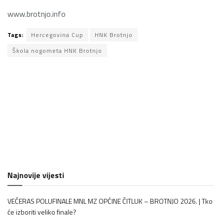
www.brotnjo.info
Tags:
Hercegovina Cup
HNK Brotnjo
Škola nogometa HNK Brotnjo
Najnovije vijesti
VEČERAS POLUFINALE MNL MZ OPĆINE ČITLUK – BROTNJO 2026. | Tko
će izboriti veliko finale?