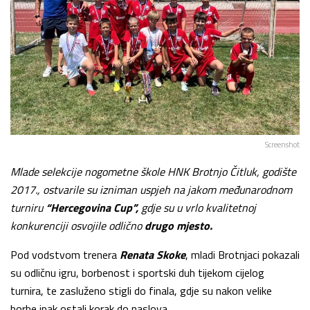
Screenshot
Mlade selekcije nogometne škole
HNK Brotnjo Čitluk
, godište
2017., ostvarile su izniman uspjeh na jakom međunarodnom
turniru
“Hercegovina Cup”,
gdje su u vrlo kvalitetnoj
konkurenciji osvojile odlično
drugo mjesto.
Pod vodstvom trenera
Renata Skoke
, mladi Brotnjaci pokazali
su odličnu igru, borbenost i sportski duh tijekom cijelog
turnira, te zasluženo stigli do finala, gdje su nakon velike
borbe ipak ostali korak do naslova.