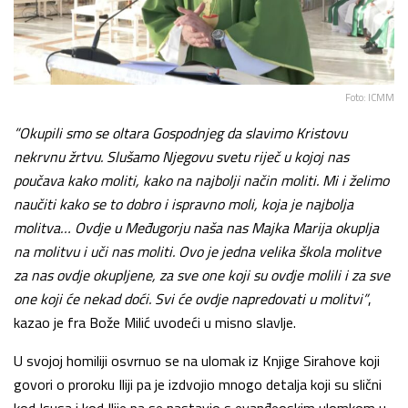
Foto: ICMM
”Okupili smo se oltara Gospodnjeg da slavimo Kristovu
nekrvnu žrtvu. Slušamo Njegovu svetu riječ u kojoj nas
poučava kako moliti, kako na najbolji način moliti. Mi i želimo
naučiti kako se to dobro i ispravno moli, koja je najbolja
molitva… Ovdje u Međugorju naša nas Majka Marija okuplja
na molitvu i uči nas moliti. Ovo je jedna velika škola molitve
za nas ovdje okupljene, za sve one koji su ovdje molili i za sve
one koji će nekad doći. Svi će ovdje napredovati u molitvi”
,
kazao je fra Bože Milić uvodeći u misno slavlje.
U svojoj homiliji osvrnuo se na ulomak iz Knjige Sirahove koji
govori o proroku Iliji pa je izdvojio mnogo detalja koji su slični
kod Isusa i kod Ilije pa se nastavio s evanđeoskim ulomkom u