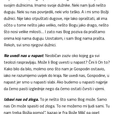
svojim dužnicima. Imamo svoje dužnike. Neki nam ljudi nešto
duguju. Neki su nas povrijedili, neki vrlo teško. A i mi smo Božji
dužnici. Nije lako otpuštati dugove, nije lako opraštati, ali ima
očito u tome nešto jako veliko, nešto Bogu jako drago, nešto
što nosi velike milosti… I zato nas Bog poziva da praštamo
onima koji nama duguju. Uostalom, i sam Bog nama prašta.
Rekoh, svi smo njegovi dužnici.
Ne uvedi nas u napast
. Neobičan zaziv oko kojeg ga svi
teolozi raspravljaju. Može li Bog uvesti u napast? Čini li On to?
Kako bilo da bilo, molimo ono što nam je Gospodin ostavio,
iako ne razumijemo uvijek do kraja. Ne uvedi nas, Gospodine, u
napast jer smo u napasti slabi. Ako budemo u napasti najprije
da ćemo pasti izglednije nego da ćemo ostati čvrsti i vjerni.
Izbavi nas od zloga.
To je nešto što samo Bog može. Samo
nas On može spasiti od zloga. To ne možemo mi ljudi sami. Tu
nam treba Božja pomoć”, kazao je fra Bože Milić pa opet