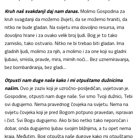
Kruh naš svakdanji daj nam danas.
Molimo Gospodina za
kruh svagdanji da možemo živjeti, da se možemo hraniti, da
nitko ne bude gladan. Na svijetu ima dovoljno resursa, ima
dovoljno hrane i za ovako velik broj ljudi. Bog je to tako
zamislio, tako ostvario. Nitko ne bi trebao biti gladan. Ima
gladnih ljudi, molimo za njih, a molimo i za one koji su gladni
ljubavi, smisla, pravde, mira, mirnih noći… Bez uznemiravanja,
bez bombardiranja, bez gladi…
Otpusti nam duge naše kako i mi otpuštamo dužnicima
našim.
Ovo je zaziv koji je uzročno-posljedičan, uvjetovan je.
Gospodine, otpusti nam duge naše. Svi smo Tvoji dužnici, Tebi
svi dugujemo. Nema pravednog čovjeka na svijetu. Nema na
svijetu čovjeka koji je pred Bogom potpuno pravedan, ispravan
i čist. Svi Bogu dugujemo. Ako bi bio netko tako neporočan i
dobar, onda dugujemo ljubav svojim bližnjima, a tu opet nema
kraja. Međutim, Bog otpušta naše dugove kako mi otpuštamo