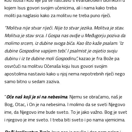
kojem Isus govori svojim učenicima, ali i nama kako treba
moliti pa naglasio kako za molitvu ne treba puno riječi.
”Molitva nije stvar riječi. Nije to stvar jezika. Molitva je stav.
Molitva je stav srca. I Gospa nas ovdje u Međugorju poziva da
molimo srcem, iz dubine svoga bića. Kao što kaže psalam: ‘Iz
dubine Gospodine vapijem tebi’. I psalmist je osjetio svoju
dubinu i iz te dubine moli Gospodinu”,
kazao je fra Bože pa
osvrćući na molitvu Očenaša koju Isus govori svojim
apostolima nastavio kako u njoj nema nepotrebnih riječi nego
samo bitno u sedam zaziva.
”
Oče naš koji je si na nebesima
. Njemu se obraćamo, naš je
Bog, Otac, i On je na nebesima. I molimo da se sveti Njegovo
ime, da Njegovo ime bude sveto. To je jako važno. Bog je svet
i njegovo je ime sveto. I treba biti sveto i po nama vjernicima.
Dođi kraljevstvo Tvoje
. Isus nas je naučio i dao nam nalog i