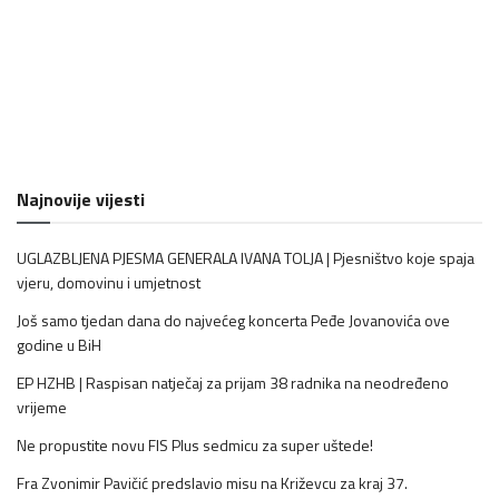
Najnovije vijesti
UGLAZBLJENA PJESMA GENERALA IVANA TOLJA | Pjesništvo koje spaja
vjeru, domovinu i umjetnost
Još samo tjedan dana do najvećeg koncerta Peđe Jovanovića ove
godine u BiH
EP HZHB | Raspisan natječaj za prijam 38 radnika na neodređeno
vrijeme
Ne propustite novu FIS Plus sedmicu za super uštede!
Fra Zvonimir Pavičić predslavio misu na Križevcu za kraj 37.