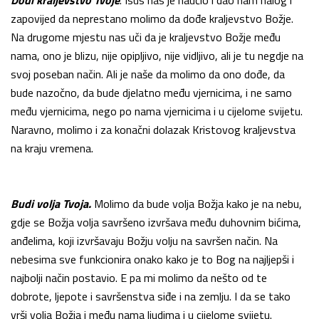
zapovijed da neprestano molimo da dođe kraljevstvo Božje.
Na drugome mjestu nas uči da je kraljevstvo Božje među
nama, ono je blizu, nije opipljivo, nije vidljivo, ali je tu negdje na
svoj poseban način. Ali je naše da molimo da ono dođe, da
bude nazočno, da bude djelatno među vjernicima, i ne samo
među vjernicima, nego po nama vjernicima i u cijelome svijetu.
Naravno, molimo i za konačni dolazak Kristovog kraljevstva
na kraju vremena.
Budi volja Tvoja.
Molimo da bude volja Božja kako je na nebu,
gdje se Božja volja savršeno izvršava među duhovnim bićima,
anđelima, koji izvršavaju Božju volju na savršen način. Na
nebesima sve funkcionira onako kako je to Bog na najljepši i
najbolji način postavio. E pa mi molimo da nešto od te
dobrote, ljepote i savršenstva siđe i na zemlju. I da se tako
vrši volja Božja i među nama ljudima i u cijelome svijetu.