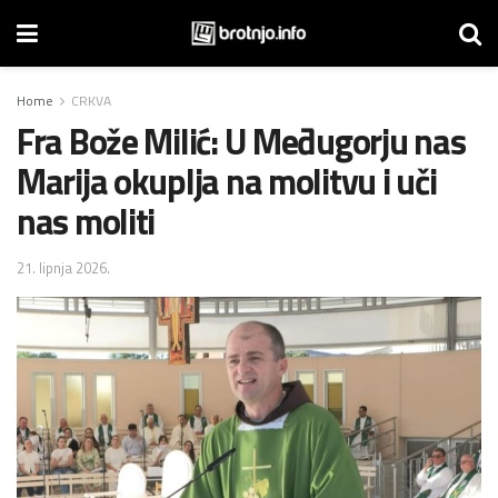
Home
CRKVA
Fra Bože Milić: U Međugorju nas
Marija okuplja na molitvu i uči
nas moliti
21. lipnja 2026.