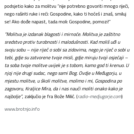
podsjetio kako za molitvu ”nije potrebno govoriti mnogo riječi,
nego raširiti ruke i reći: Gospodine, kako ti hoćeš i znaš, smiluj
se! Ako dođe napast, tada moli: Gospodine, pomozi!”
”Molitva je izdanak blagosti i mirnoće. Molitva je zaštitno
sredstvo protiv turobnosti i malodušnosti. Kad moliš uđi u
svoju sobu – nije riječ o sobi sa zidovima, nego je riječ o sobi u
tebi, gdje su zatvorene tvoje misli, gdje miruju tvoji osjećaji –
ta soba tvoje molitve uvijek je s tobom, kamo god ti krenuo. U
njoj nije drugi sudac, nego sami Bog. Ovdje u Međugorju, u
mjestu molitve, u školi molitve, molimo i mi, Gospodina po
zagovoru, Kraljice Mira, da i nas nauči moliti onako kako je
najbolje”
, zaključio je fra Bože Milić. (
radio-medjugorje.com
)
www.brotnjo.info