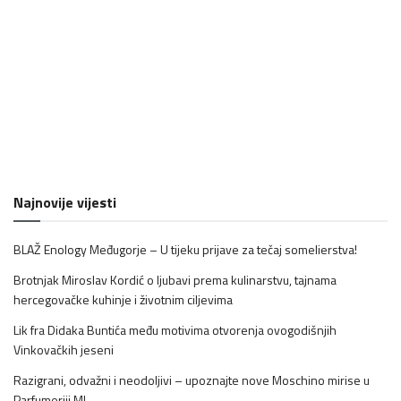
Najnovije vijesti
BLAŽ Enology Međugorje – U tijeku prijave za tečaj somelierstva!
Brotnjak Miroslav Kordić o ljubavi prema kulinarstvu, tajnama
hercegovačke kuhinje i životnim ciljevima
Lik fra Didaka Buntića među motivima otvorenja ovogodišnjih
Vinkovačkih jeseni
Razigrani, odvažni i neodoljivi – upoznajte nove Moschino mirise u
Parfumeriji M!