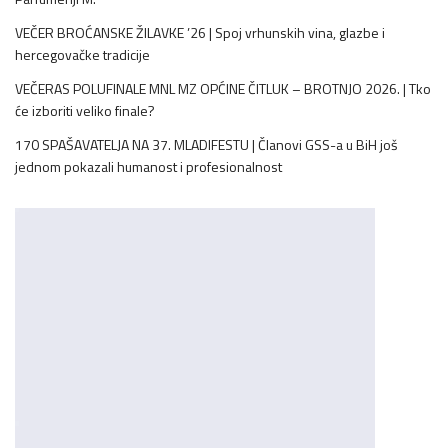
VEČER BROĆANSKE ŽILAVKE ’26 | Spoj vrhunskih vina, glazbe i
hercegovačke tradicije
VEČERAS POLUFINALE MNL MZ OPĆINE ČITLUK – BROTNJO 2026. | Tko
će izboriti veliko finale?
170 SPAŠAVATELJA NA 37. MLADIFESTU | Članovi GSS-a u BiH još
jednom pokazali humanost i profesionalnost