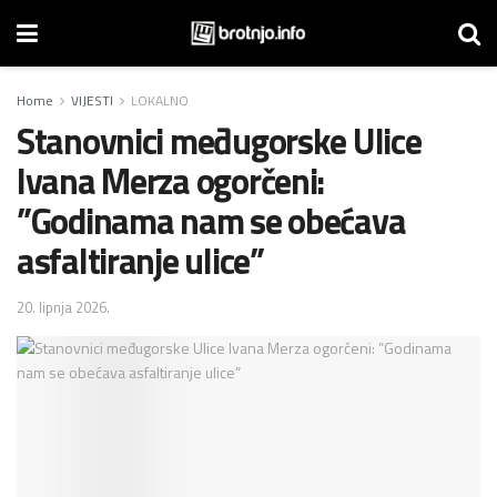
Home
VIJESTI
LOKALNO
Stanovnici međugorske Ulice
Ivana Merza ogorčeni:
”Godinama nam se obećava
asfaltiranje ulice”
20. lipnja 2026.