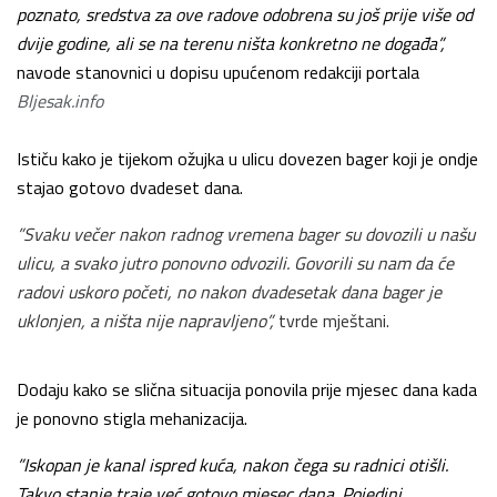
poznato, sredstva za ove radove odobrena su još prije više od
dvije godine, ali se na terenu ništa konkretno ne događa”,
navode stanovnici u dopisu upućenom redakciji portala
Bljesak.info
Ističu kako je tijekom ožujka u ulicu dovezen bager koji je ondje
stajao gotovo dvadeset dana.
”Svaku večer nakon radnog vremena bager su dovozili u našu
ulicu, a svako jutro ponovno odvozili. Govorili su nam da će
radovi uskoro početi, no nakon dvadesetak dana bager je
uklonjen, a ništa nije napravljeno”,
tvrde mještani.
Dodaju kako se slična situacija ponovila prije mjesec dana kada
je ponovno stigla mehanizacija.
”Iskopan je kanal ispred kuća, nakon čega su radnici otišli.
Takvo stanje traje već gotovo mjesec dana. Pojedini