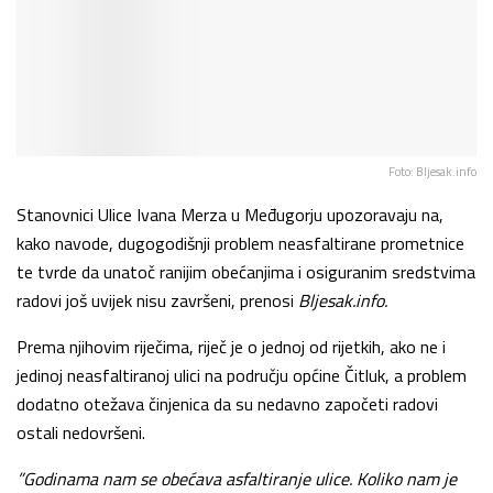
Foto: Bljesak.info
Stanovnici Ulice Ivana Merza u Međugorju upozoravaju na,
kako navode, dugogodišnji problem neasfaltirane prometnice
te tvrde da unatoč ranijim obećanjima i osiguranim sredstvima
radovi još uvijek nisu završeni, prenosi
Bljesak.info.
Prema njihovim riječima, riječ je o jednoj od rijetkih, ako ne i
jedinoj neasfaltiranoj ulici na području općine Čitluk, a problem
dodatno otežava činjenica da su nedavno započeti radovi
ostali nedovršeni.
”Godinama nam se obećava asfaltiranje ulice. Koliko nam je