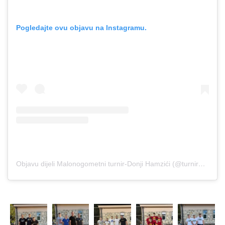
Pogledajte ovu objavu na Instagramu.
Objavu dijeli Malonogometni turnir-Donji Hamzići (@turnir3x3_donjihamzici)