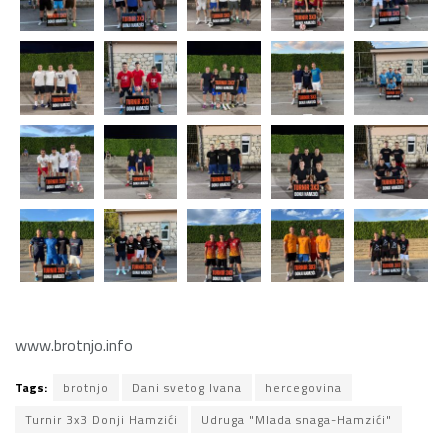
www.brotnjo.info
Tags:
brotnjo
Dani svetog Ivana
hercegovina
Turnir 3x3 Donji Hamzići
Udruga "Mlada snaga-Hamzići"