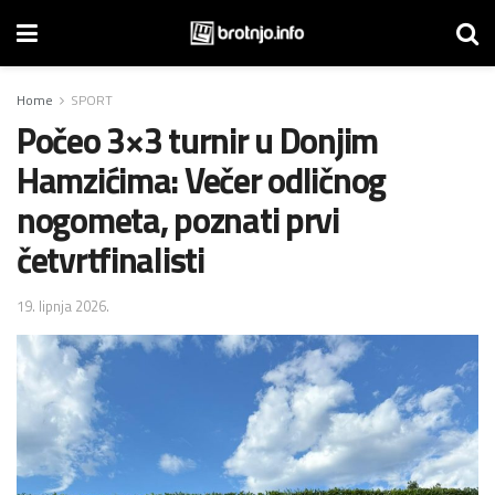
Home
SPORT
Počeo 3×3 turnir u Donjim
Hamzićima: Večer odličnog
nogometa, poznati prvi
četvrtfinalisti
19. lipnja 2026.