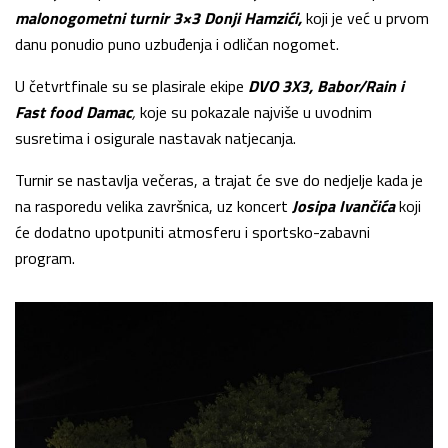
malonogometni turnir 3×3 Donji Hamzići,
koji je već u prvom
danu ponudio puno uzbuđenja i odličan nogomet.
U četvrtfinale su se plasirale ekipe
DVO 3X3, Babor/Rain i
Fast food Damac
,
koje su pokazale najviše u uvodnim
susretima i osigurale nastavak natjecanja.
Turnir se nastavlja večeras, a trajat će sve do nedjelje kada je
na rasporedu velika završnica, uz koncert
Josipa Ivančića
koji
će dodatno upotpuniti atmosferu i sportsko-zabavni
program.