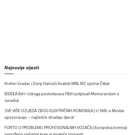
Najnovije vijesti
Krehin Gradac i Donji Hamzići finalisti MNL MZ općine Čitluk
IDDEEA BiH i Udruga poslodavaca FBiH potpisali Memorandum o
suradnji
SVE VIŠE OZLJEDA ZBOG ELEKTRIČNIH ROMOBILA | U SKB-u Mostar
upozoravaju – najčešće stradaju djeca!
FORTO O PROBLEMU PROFESIONALNIH VOZAČA | Europskoj komisiji
ponuđeno rješenje koje je moguće provesti