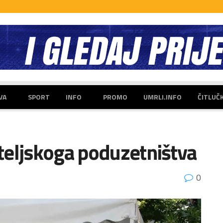
VA
SPORT
INFO
PROMO
UMRLI.INFO
ČITLUČ
teljskoga poduzetništva
0