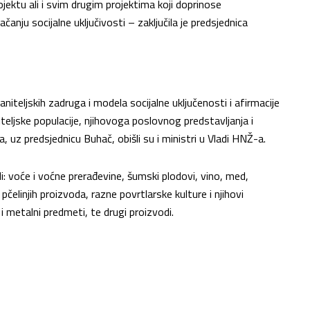
ektu ali i svim drugim projektima koji doprinose
anju socijalne uključivosti – zaključila je predsjednica
aniteljskih zadruga i modela socijalne uključenosti i afirmacije
teljske populacije, njihovoga poslovnog predstavljanja i
, uz predsjednicu Buhač, obišli su i ministri u Vladi HNŽ-a.
i: voće i voćne prerađevine, šumski plodovi, vino, med,
čelinjih proizvoda, razne povrtlarske kulture i njihovi
i i metalni predmeti, te drugi proizvodi.