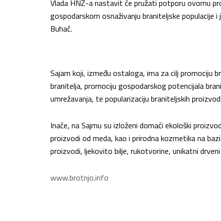
Vlada HNŽ-a nastavit će pružati potporu ovomu proj
gospodarskom osnaživanju braniteljske populacije i jač
Buhač.
Sajam koji, između ostaloga, ima za cilj promociju br
branitelja, promociju gospodarskog potencijala brani
umrežavanja, te popularizaciju braniteljskih proizvoda
Inače, na Sajmu su izloženi domaći ekološki proizvod
proizvodi od meda, kao i prirodna kozmetika na bazi p
proizvodi, ljekovito bilje, rukotvorine, unikatni drven
www.brotnjo.info