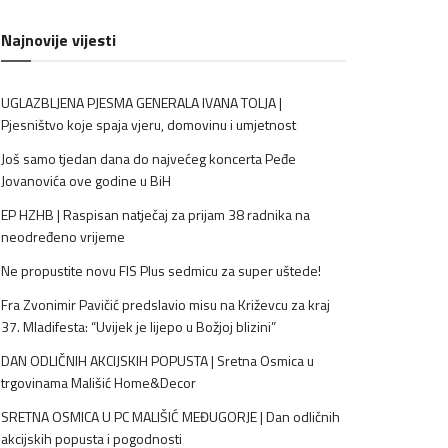
Najnovije vijesti
UGLAZBLJENA PJESMA GENERALA IVANA TOLJA |
Pjesništvo koje spaja vjeru, domovinu i umjetnost
Još samo tjedan dana do najvećeg koncerta Peđe
Jovanovića ove godine u BiH
EP HZHB | Raspisan natječaj za prijam 38 radnika na
neodređeno vrijeme
Ne propustite novu FIS Plus sedmicu za super uštede!
Fra Zvonimir Pavičić predslavio misu na Križevcu za kraj
37. Mladifesta: “Uvijek je lijepo u Božjoj blizini”
DAN ODLIČNIH AKCIJSKIH POPUSTA | Sretna Osmica u
trgovinama Mališić Home&Decor
SRETNA OSMICA U PC MALIŠIĆ MEĐUGORJE | Dan odličnih
akcijskih popusta i pogodnosti