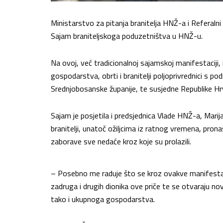
Ministarstvo za pitanja branitelja HNŽ-a i Referalni 
Sajam braniteljskoga poduzetništva u HNŽ-u.
Na ovoj, već tradicionalnoj sajamskoj manifestaciji, 
gospodarstva, obrti i branitelji poljoprivrednici s
Srednjobosanske županije, te susjedne Republike H
Sajam je posjetila i predsjednica Vlade HNŽ-a, Marija
branitelji, unatoč ožiljcima iz ratnog vremena, pron
zaborave sve nedaće kroz koje su prolazili.
– Posebno me raduje što se kroz ovakve manifestaci
zadruga i drugih dionika ove priče te se otvaraju n
tako i ukupnoga gospodarstva.