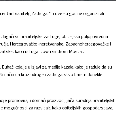
centar branitelj „Zadrugar“ i ove su godine organizirali
izlagači su braniteljske zadruge, obiteljska poljoprivredna
 područja Hercegovačko-neretvanske, Zapadnohercegovačke i
rvatske, kao i udruga Down sindrom Mostar.
 Buhač koja je u izjavi za medije kazala kako je raduje da su
ašli način da kroz udruge i zadrugarstvo barem donekle
je promoviraju domaći proizvodi, jača suradnja braniteljskih
ove mogućnosti za razvitak, kako obiteljskih gospodarstava,