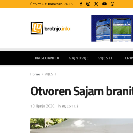
Četvrtak, 6 kolovoza, 2026
NASLOVNICA
NAJNOVIJE
VIJESTI
CRK
Home
VIJESTI
Otvoren Sajam brani
18. lipnja 2026.
in
VIJESTI
,
ž