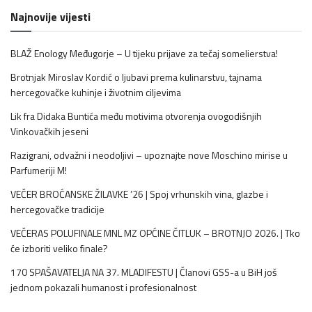
Najnovije vijesti
BLAŽ Enology Međugorje – U tijeku prijave za tečaj somelierstva!
Brotnjak Miroslav Kordić o ljubavi prema kulinarstvu, tajnama
hercegovačke kuhinje i životnim ciljevima
Lik fra Didaka Buntića među motivima otvorenja ovogodišnjih
Vinkovačkih jeseni
Razigrani, odvažni i neodoljivi – upoznajte nove Moschino mirise u
Parfumeriji M!
VEČER BROĆANSKE ŽILAVKE ’26 | Spoj vrhunskih vina, glazbe i
hercegovačke tradicije
VEČERAS POLUFINALE MNL MZ OPĆINE ČITLUK – BROTNJO 2026. | Tko
će izboriti veliko finale?
170 SPAŠAVATELJA NA 37. MLADIFESTU | Članovi GSS-a u BiH još
jednom pokazali humanost i profesionalnost