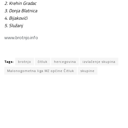
2. Krehin Gradac
3. Donja Blatnica
4. Bijakovići
5. Služanj
www.brotnjo.info
Tags:
brotnjo
čitluk
hercegovina
izvlačenje skupina
Malonogometna liga MZ općine Čitluk
skupine