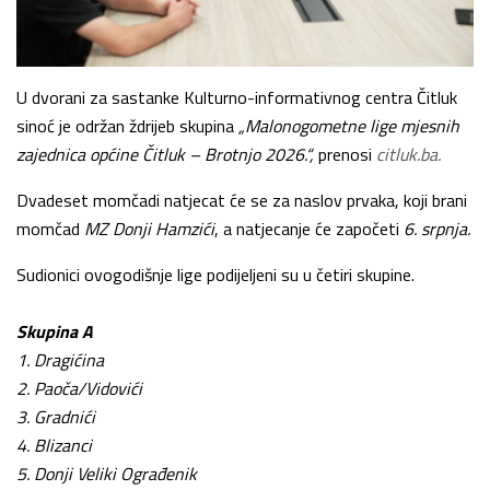
U dvorani za sastanke Kulturno-informativnog centra Čitluk
sinoć je održan ždrijeb skupina
„Malonogometne lige mjesnih
zajednica općine Čitluk – Brotnjo 2026.“,
prenosi
citluk.ba.
Dvadeset momčadi natjecat će se za naslov prvaka, koji brani
momčad
MZ Donji Hamzići
, a natjecanje će započeti
6. srpnja.
Sudionici ovogodišnje lige podijeljeni su u četiri skupine.
Skupina A
1. Dragićina
2. Paoča/Vidovići
3. Gradnići
4. Blizanci
5. Donji Veliki Ograđenik