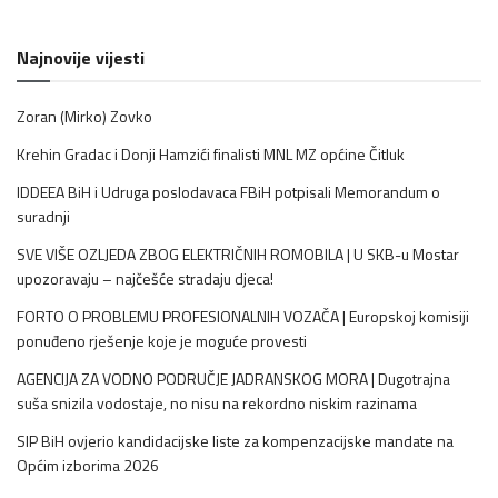
Najnovije vijesti
Zoran (Mirko) Zovko
Krehin Gradac i Donji Hamzići finalisti MNL MZ općine Čitluk
IDDEEA BiH i Udruga poslodavaca FBiH potpisali Memorandum o
suradnji
SVE VIŠE OZLJEDA ZBOG ELEKTRIČNIH ROMOBILA | U SKB-u Mostar
upozoravaju – najčešće stradaju djeca!
FORTO O PROBLEMU PROFESIONALNIH VOZAČA | Europskoj komisiji
ponuđeno rješenje koje je moguće provesti
AGENCIJA ZA VODNO PODRUČJE JADRANSKOG MORA | Dugotrajna
suša snizila vodostaje, no nisu na rekordno niskim razinama
SIP BiH ovjerio kandidacijske liste za kompenzacijske mandate na
Općim izborima 2026