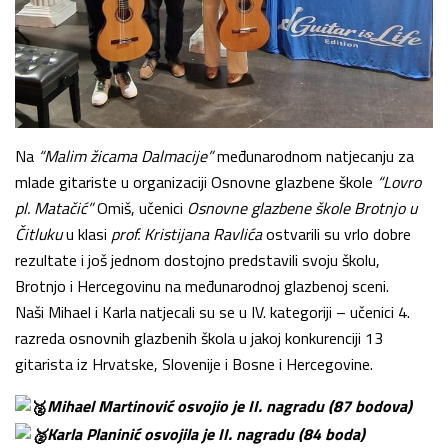
Na
“Malim žicama Dalmacije”
međunarodnom natjecanju za
mlade gitariste u organizaciji Osnovne glazbene škole
“Lovro
pl. Matačić”
Omiš, učenici
Osnovne glazbene škole Brotnjo u
Čitluku
u klasi
prof. Kristijana Ravlića
ostvarili su vrlo dobre
rezultate i još jednom dostojno predstavili svoju školu,
Brotnjo i Hercegovinu na međunarodnoj glazbenoj sceni.
Naši Mihael i Karla natjecali su se u IV. kategoriji – učenici 4.
razreda osnovnih glazbenih škola u jakoj konkurenciji 13
gitarista iz Hrvatske, Slovenije i Bosne i Hercegovine.
Mihael Martinović osvojio je II. nagradu (87 bodova)
Karla Planinić osvojila je II. nagradu (84 boda)