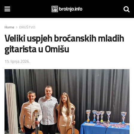
Home
DRUŠTVO
Veliki uspjeh broćanskih mladih
gitarista u Omišu
15. lipnja 2026.