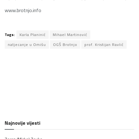
www.brotnjo.info
Tags:
Karla Planinić
Mihael Martinović
natjecanje u Omišu
OGŠ Brotnjo
prof. Kristijan Ravlić
Najnovije vijesti