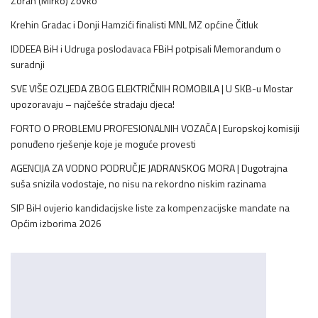
Zoran (Mirko) Zovko
Krehin Gradac i Donji Hamzići finalisti MNL MZ općine Čitluk
IDDEEA BiH i Udruga poslodavaca FBiH potpisali Memorandum o
suradnji
SVE VIŠE OZLJEDA ZBOG ELEKTRIČNIH ROMOBILA | U SKB-u Mostar
upozoravaju – najčešće stradaju djeca!
FORTO O PROBLEMU PROFESIONALNIH VOZAČA | Europskoj komisiji
ponuđeno rješenje koje je moguće provesti
AGENCIJA ZA VODNO PODRUČJE JADRANSKOG MORA | Dugotrajna
suša snizila vodostaje, no nisu na rekordno niskim razinama
SIP BiH ovjerio kandidacijske liste za kompenzacijske mandate na
Općim izborima 2026