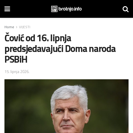
Home
VIJESTI
Čović od 16. lipnja
predsjedavajući Doma naroda
PSBiH
15. lipnja 2026.