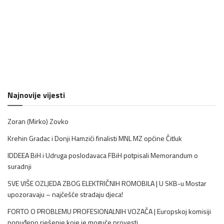
Najnovije vijesti
Zoran (Mirko) Zovko
Krehin Gradac i Donji Hamzići finalisti MNL MZ općine Čitluk
IDDEEA BiH i Udruga poslodavaca FBiH potpisali Memorandum o
suradnji
SVE VIŠE OZLJEDA ZBOG ELEKTRIČNIH ROMOBILA | U SKB-u Mostar
upozoravaju – najčešće stradaju djeca!
FORTO O PROBLEMU PROFESIONALNIH VOZAČA | Europskoj komisiji
ponuđeno rješenje koje je moguće provesti