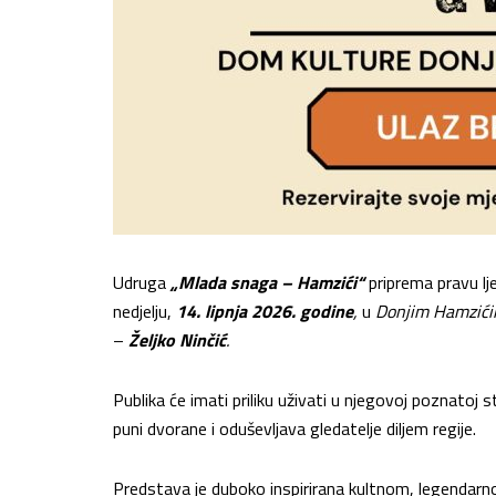
Udruga
„Mlada snaga – Hamzići“
priprema pravu lj
nedjelju,
14. lipnja 2026. godine
,
u
Donjim Hamzić
–
Željko Ninčić
.
Publika će imati priliku uživati u njegovoj poznatoj
puni dvorane i oduševljava gledatelje diljem regije.
Predstava je duboko inspirirana kultnom, legendar