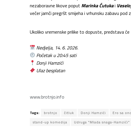
nezaboravne likove poput
Marinka Ćutuka
i
Veselo
večer jamči pregršt smijeha i vrhunsku zabavu pod
Ukoliko vremenske prilike to dopuste, predstava će
Nedjelja, 14. 6. 2026.
Početak u 20:45 sati
Donji Hamzići
Ulaz besplatan
www.brotnjo.info
Tags:
brotnjo
čitluk
Donji Hamzići
Ero sa ono
stand-up komedija
Udruga "Mlada snaga-Hamzići"