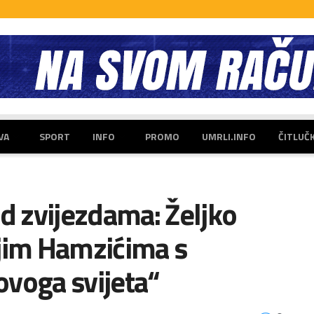
VA
SPORT
INFO
PROMO
UMRLI.INFO
ČITLUČ
 zvijezdama: Željko
njim Hamzićima s
ovoga svijeta“