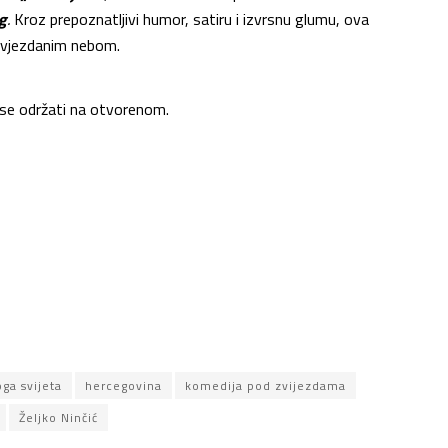
g
.
Kroz prepoznatljivi humor, satiru i izvrsnu glumu, ova
 zvjezdanim nebom.
 se održati na otvorenom.
ga svijeta
hercegovina
komedija pod zvijezdama
Željko Ninčić