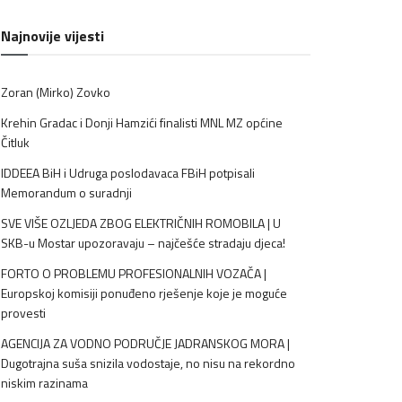
Najnovije vijesti
Zoran (Mirko) Zovko
Krehin Gradac i Donji Hamzići finalisti MNL MZ općine
Čitluk
IDDEEA BiH i Udruga poslodavaca FBiH potpisali
Memorandum o suradnji
SVE VIŠE OZLJEDA ZBOG ELEKTRIČNIH ROMOBILA | U
SKB-u Mostar upozoravaju – najčešće stradaju djeca!
FORTO O PROBLEMU PROFESIONALNIH VOZAČA |
Europskoj komisiji ponuđeno rješenje koje je moguće
provesti
AGENCIJA ZA VODNO PODRUČJE JADRANSKOG MORA |
Dugotrajna suša snizila vodostaje, no nisu na rekordno
niskim razinama