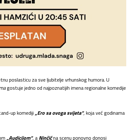
etnu poslasticu za sve ljubitelje vrhunskog humora. U
ima
gostuje jedno od najpoznatijih imena regionalne komedije
 stand-up komediji
„Ero sa ovoga svijeta“
,
koja već godinama
nom
„Audicijom“
, a
Ninčić
na scenu ponovno donosi