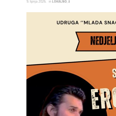
9. lipnja 2026.
in
LOKALNO
,
ž