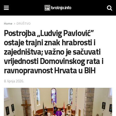
Home
DRUŠTVO
Postrojba „Ludvig Pavlović”
ostaje trajni znak hrabrosti i
zajedništva; važno je sačuvati
vrijednosti Domovinskog rata i
ravnopravnost Hrvata u BiH
8. lipnja 2026.