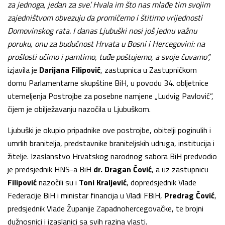
za jednoga, jedan za sve’. Hvala im što nas mlađe tim svojim
zajedništvom obvezuju da promičemo i štitimo vrijednosti
Domovinskog rata. I danas Ljubuški nosi još jednu važnu
poruku, onu za budućnost Hrvata u Bosni i Hercegovini: na
prošlosti učimo i pamtimo, tuđe poštujemo, a svoje čuvamo”,
izjavila je
Darijana Filipović
, zastupnica u Zastupničkom
domu Parlamentarne skupštine BiH, u povodu 34. obljetnice
utemeljenja Postrojbe za posebne namjene „Ludvig Pavlović”,
čijem je obilježavanju nazočila u Ljubuškom.
Ljubuški je okupio pripadnike ove postrojbe, obitelji poginulih i
umrlih branitelja, predstavnike braniteljskih udruga, institucija i
žitelje. Izaslanstvo Hrvatskog narodnog sabora BiH predvodio
je predsjednik HNS-a BiH
dr.
Dragan Čović
, a uz zastupnicu
Filipović
nazočili su i
Toni Kraljević
, dopredsjednik Vlade
Federacije BiH i ministar financija u Vladi FBiH,
Predrag Čović
,
predsjednik Vlade Županije Zapadnohercegovačke, te brojni
dužnosnici i izaslanici sa svih razina vlasti.