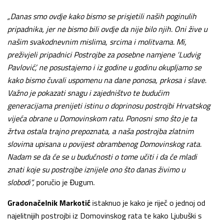
„Danas smo ovdje kako bismo se prisjetili naših poginulih
pripadnika, jer ne bismo bili ovdje da nije bilo njih. Oni žive u
našim svakodnevnim mislima, srcima i molitvama. Mi,
preživjeli pripadnici Postrojbe za posebne namjene ‘Ludvig
Pavlović’, ne posustajemo i iz godine u godinu okupljamo se
kako bismo čuvali uspomenu na dane ponosa, prkosa i slave.
Važno je pokazati snagu i zajedništvo te budućim
generacijama prenijeti istinu o doprinosu postrojbi Hrvatskog
vijeća obrane u Domovinskom ratu. Ponosni smo što je ta
žrtva ostala trajno prepoznata, a naša postrojba zlatnim
slovima upisana u povijest obrambenog Domovinskog rata.
Nadam se da će se u budućnosti o tome učiti i da će mladi
znati koje su postrojbe iznijele ono što danas živimo u
slobodi“,
poručio je Đugum.
Gradonačelnik Markotić
istaknuo je kako je riječ o jednoj od
najelitnijih postrojbi iz Domovinskog rata te kako Ljubuški s