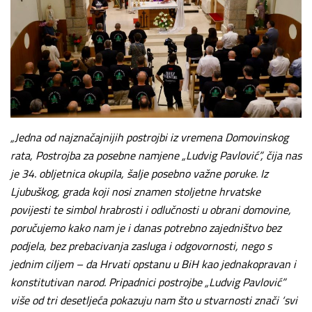
„Jedna od najznačajnijih postrojbi iz vremena Domovinskog
rata, Postrojba za posebne namjene „Ludvig Pavlović”, čija nas
je 34. obljetnica okupila, šalje posebno važne poruke. Iz
Ljubuškog, grada koji nosi znamen stoljetne hrvatske
povijesti te simbol hrabrosti i odlučnosti u obrani domovine,
poručujemo kako nam je i danas potrebno zajedništvo bez
podjela, bez prebacivanja zasluga i odgovornosti, nego s
jednim ciljem – da Hrvati opstanu u BiH kao jednakopravan i
konstitutivan narod. Pripadnici postrojbe „Ludvig Pavlović”
više od tri desetljeća pokazuju nam što u stvarnosti znači ‘svi