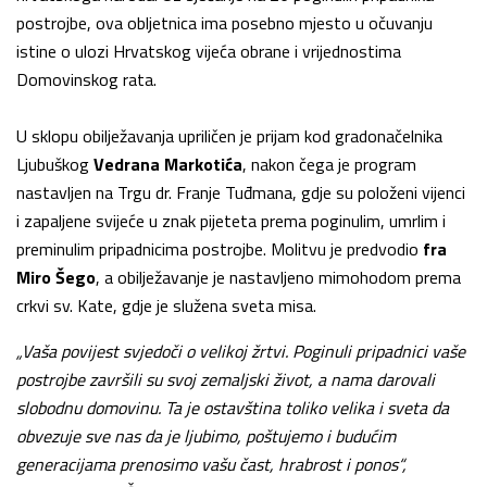
postrojbe, ova obljetnica ima posebno mjesto u očuvanju
istine o ulozi Hrvatskog vijeća obrane i vrijednostima
Domovinskog rata.
U sklopu obilježavanja upriličen je prijam kod gradonačelnika
Ljubuškog
Vedrana Markotića
, nakon čega je program
nastavljen na Trgu dr. Franje Tuđmana, gdje su položeni vijenci
i zapaljene svijeće u znak pijeteta prema poginulim, umrlim i
preminulim pripadnicima postrojbe. Molitvu je predvodio
fra
Miro Šego
, a obilježavanje je nastavljeno mimohodom prema
crkvi sv. Kate, gdje je služena sveta misa.
„Vaša povijest svjedoči o velikoj žrtvi. Poginuli pripadnici vaše
postrojbe završili su svoj zemaljski život, a nama darovali
slobodnu domovinu. Ta je ostavština toliko velika i sveta da
obvezuje sve nas da je ljubimo, poštujemo i budućim
generacijama prenosimo vašu čast, hrabrost i ponos“,