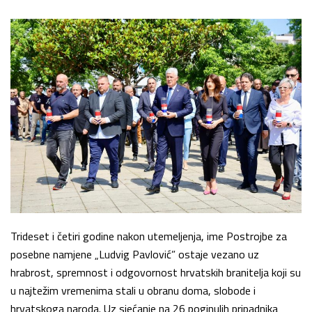
Trideset i četiri godine nakon utemeljenja, ime Postrojbe za
posebne namjene „Ludvig Pavlović” ostaje vezano uz
hrabrost, spremnost i odgovornost hrvatskih branitelja koji su
u najtežim vremenima stali u obranu doma, slobode i
hrvatskoga naroda. Uz sjećanje na 26 poginulih pripadnika