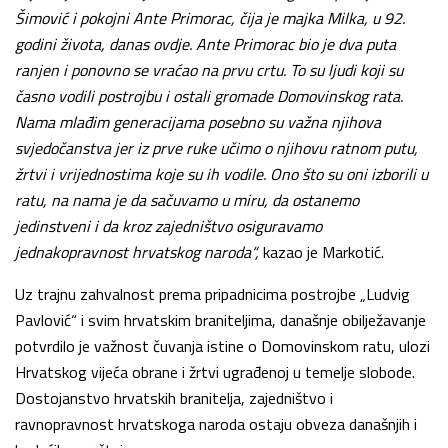
Šimović i pokojni Ante Primorac, čija je majka Milka, u 92.
godini života, danas ovdje. Ante Primorac bio je dva puta
ranjen i ponovno se vraćao na prvu crtu. To su ljudi koji su
časno vodili postrojbu i ostali gromade Domovinskog rata.
Nama mlađim generacijama posebno su važna njihova
svjedočanstva jer iz prve ruke učimo o njihovu ratnom putu,
žrtvi i vrijednostima koje su ih vodile. Ono što su oni izborili u
ratu, na nama je da sačuvamo u miru, da ostanemo
jedinstveni i da kroz zajedništvo osiguravamo
jednakopravnost hrvatskog naroda“,
kazao je Markotić.
Uz trajnu zahvalnost prema pripadnicima postrojbe „Ludvig
Pavlović“ i svim hrvatskim braniteljima, današnje obilježavanje
potvrdilo je važnost čuvanja istine o Domovinskom ratu, ulozi
Hrvatskog vijeća obrane i žrtvi ugrađenoj u temelje slobode.
Dostojanstvo hrvatskih branitelja, zajedništvo i
ravnopravnost hrvatskoga naroda ostaju obveza današnjih i