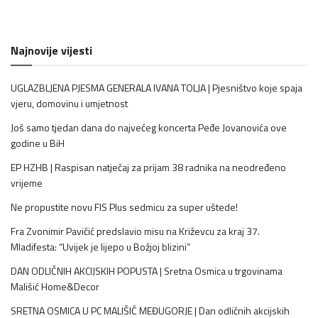
Najnovije vijesti
UGLAZBLJENA PJESMA GENERALA IVANA TOLJA | Pjesništvo koje spaja
vjeru, domovinu i umjetnost
Još samo tjedan dana do najvećeg koncerta Peđe Jovanovića ove
godine u BiH
EP HZHB | Raspisan natječaj za prijam 38 radnika na neodređeno
vrijeme
Ne propustite novu FIS Plus sedmicu za super uštede!
Fra Zvonimir Pavičić predslavio misu na Križevcu za kraj 37.
Mladifesta: “Uvijek je lijepo u Božjoj blizini”
DAN ODLIČNIH AKCIJSKIH POPUSTA | Sretna Osmica u trgovinama
Mališić Home&Decor
SRETNA OSMICA U PC MALIŠIĆ MEĐUGORJE | Dan odličnih akcijskih