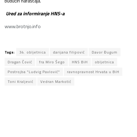
budućih naraštaja.
U
red za informiranje HNS-a
www.brotnjo.info
Tags:
34. obljetnica
darijana filipović
Davor Đugum
Dragan Čović
fra Miro Šego
HNS BiH
obljetnica
Postrojba "Ludvig Pavlović"
ravnopravnost Hrvata u BiH
Toni Kraljević
Vedran Markotić