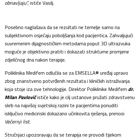
obnavljaju“,
ističe Vasilj.
Posebno naglašava da se rezultati ne temelje samo na
subjektivnom osjećaju poboljšanja kod pacijentica. Zahvaljujući
suvremenim dijagnostičkim metodama poput 3D ultrazvuka
moguće je objektivno pratiti i dokazati strukturne promjene
zdjeličnog dna nakon terapije.
Poliklinika Medifem odlučila se za EMSELLA® uređaj upravo
zbog znanstveno potvrđenih rezultata i kliničkih istraživanja
koja stoje iza ove tehnologije. Direktor Poliklinike Medifem
dr
.
Milan
Pavlović
ističe kako je cilj ustanove pružati zdravstvenu
skrb na najvišoj svjetskoj razini te pacijentima ponuditi
isključivo medicinski dokazano učinkovita rješenja, prenosi
Večernji list.
Stručnjaci upozoravaju da se terapija ne provodi tijekom