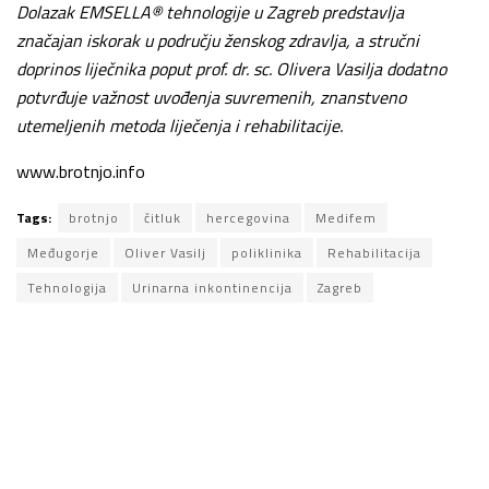
Dolazak EMSELLA® tehnologije u Zagreb predstavlja
značajan iskorak u području ženskog zdravlja, a stručni
doprinos liječnika poput prof. dr. sc. Olivera Vasilja dodatno
potvrđuje važnost uvođenja suvremenih, znanstveno
utemeljenih metoda liječenja i rehabilitacije.
www.brotnjo.info
Tags:
brotnjo
čitluk
hercegovina
Medifem
Međugorje
Oliver Vasilj
poliklinika
Rehabilitacija
Tehnologija
Urinarna inkontinencija
Zagreb