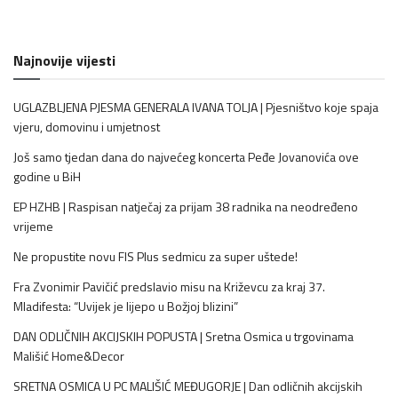
Najnovije vijesti
UGLAZBLJENA PJESMA GENERALA IVANA TOLJA | Pjesništvo koje spaja
vjeru, domovinu i umjetnost
Još samo tjedan dana do najvećeg koncerta Peđe Jovanovića ove
godine u BiH
EP HZHB | Raspisan natječaj za prijam 38 radnika na neodređeno
vrijeme
Ne propustite novu FIS Plus sedmicu za super uštede!
Fra Zvonimir Pavičić predslavio misu na Križevcu za kraj 37.
Mladifesta: “Uvijek je lijepo u Božjoj blizini”
DAN ODLIČNIH AKCIJSKIH POPUSTA | Sretna Osmica u trgovinama
Mališić Home&Decor
SRETNA OSMICA U PC MALIŠIĆ MEĐUGORJE | Dan odličnih akcijskih