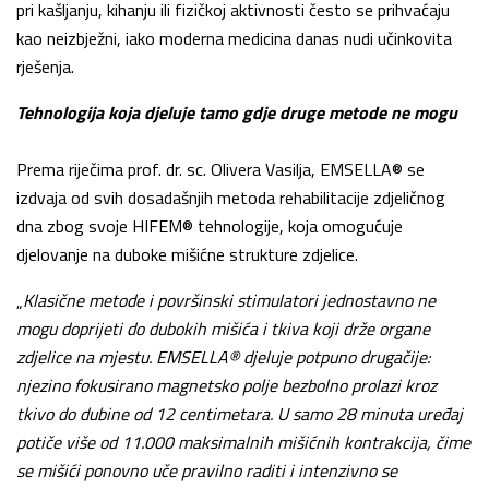
pri kašljanju, kihanju ili fizičkoj aktivnosti često se prihvaćaju
kao neizbježni, iako moderna medicina danas nudi učinkovita
rješenja.
Tehnologija koja djeluje tamo gdje druge metode ne mogu
Prema riječima prof. dr. sc. Olivera Vasilja, EMSELLA® se
izdvaja od svih dosadašnjih metoda rehabilitacije zdjeličnog
dna zbog svoje HIFEM® tehnologije, koja omogućuje
djelovanje na duboke mišićne strukture zdjelice.
„
Klasične metode i površinski stimulatori jednostavno ne
mogu doprijeti do dubokih mišića i tkiva koji drže organe
zdjelice na mjestu. EMSELLA® djeluje potpuno drugačije:
njezino fokusirano magnetsko polje bezbolno prolazi kroz
tkivo do dubine od 12 centimetara. U samo 28 minuta uređaj
potiče više od 11.000 maksimalnih mišićnih kontrakcija, čime
se mišići ponovno uče pravilno raditi i intenzivno se