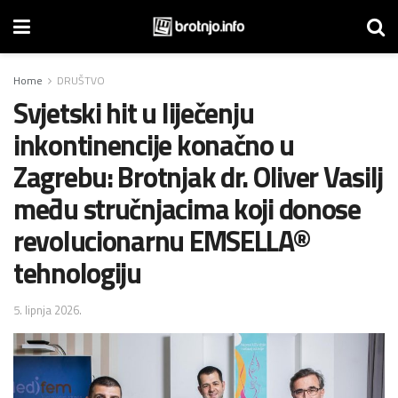
Home
DRUŠTVO
Svjetski hit u liječenju
inkontinencije konačno u
Zagrebu: Brotnjak dr. Oliver Vasilj
među stručnjacima koji donose
revolucionarnu EMSELLA®
tehnologiju
5. lipnja 2026.