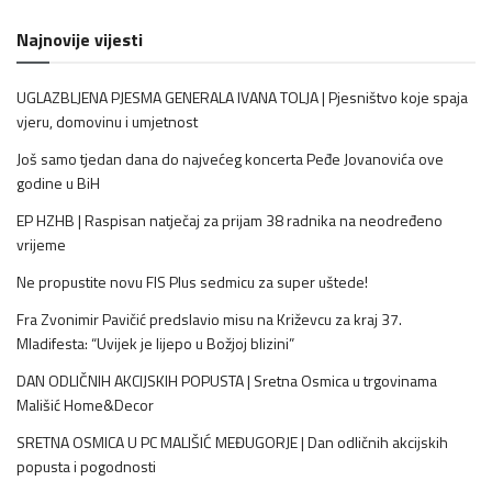
Najnovije vijesti
UGLAZBLJENA PJESMA GENERALA IVANA TOLJA | Pjesništvo koje spaja
vjeru, domovinu i umjetnost
Još samo tjedan dana do najvećeg koncerta Peđe Jovanovića ove
godine u BiH
EP HZHB | Raspisan natječaj za prijam 38 radnika na neodređeno
vrijeme
Ne propustite novu FIS Plus sedmicu za super uštede!
Fra Zvonimir Pavičić predslavio misu na Križevcu za kraj 37.
Mladifesta: “Uvijek je lijepo u Božjoj blizini”
DAN ODLIČNIH AKCIJSKIH POPUSTA | Sretna Osmica u trgovinama
Mališić Home&Decor
SRETNA OSMICA U PC MALIŠIĆ MEĐUGORJE | Dan odličnih akcijskih
popusta i pogodnosti