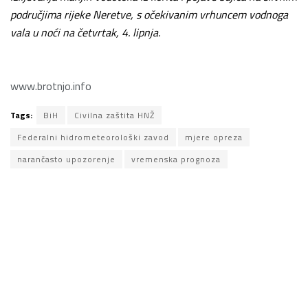
područjima rijeke Neretve, s očekivanim vrhuncem vodnoga
vala u noći na četvrtak, 4. lipnja.
www.brotnjo.info
Tags:
BiH
Civilna zaštita HNŽ
Federalni hidrometeorološki zavod
mjere opreza
narančasto upozorenje
vremenska prognoza