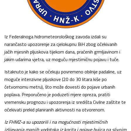
Iz Federalnoga hidrometeorološkog zavoda izdali su
narančasto upozorenje za cjelokupnu BiH zbog očekivanih
jačih mjesnih pljuskova tijekom dana, praćenih grmljavinom i
jakim udarima vjetra, uz moguću mjestimičnu pojavu i tuče.
Istaknuto je kako se očekuju povremeno obilnije padaline, uz
moguće intenzivne pljuskove (20 do 30 litara kiše po
četvornomu metru), što može dovesti do pojave urbanih
poplava. Preporučeno je poduzeti mjere opreza, pratiti
vremensku prognozu i upozorenja iz središta Civilne zaštite te
očekivati prekid planiranih aktivnosti na otvorenom.
Iz FHMZ-a su upozorili i na mogućnosti mjestimičnih
izlijevanja manjih vodotoka iz korita i pojave bujica na slivnim