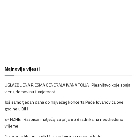
Najnovije vijesti
UGLAZBLJENA PJESMA GENERALA IVANA TOLJA | Pjesništvo koje spaja
vjeru, domovinu i umjetnost
Još samo tjedan dana do najvećeg koncerta Peđe Jovanovića ove
godine u BiH
EP HZHB | Raspisan natječaj za prijam 38 radnika na neodređeno
vrijeme
Ne propustite novu FIS Plus sedmicu za super uštede!