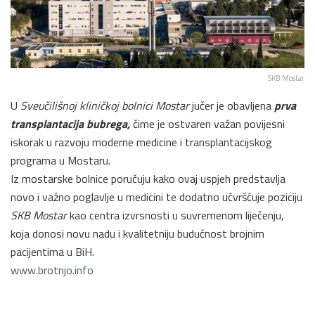
SKB Mostar
U
Sveučilišnoj kliničkoj bolnici Mostar
jučer je obavljena
prva
transplantacija bubrega,
čime je ostvaren važan povijesni
iskorak u razvoju moderne medicine i transplantacijskog
programa u Mostaru.
Iz mostarske bolnice poručuju kako ovaj uspjeh predstavlja
novo i važno poglavlje u medicini te dodatno učvršćuje poziciju
SKB Mostar
kao centra izvrsnosti u suvremenom liječenju,
koja donosi novu nadu i kvalitetniju budućnost brojnim
pacijentima u BiH.
www.brotnjo.info