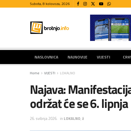
Subota, 8 kolovoza, 2026
NASLOVNICA
NAJNOVIJE
VIJESTI
CRK
Home
VIJESTI
LOKALNO
Najava: Manifestaci
održat će se 6. lipnja
26. svibnja 2026.
in
LOKALNO
,
ž