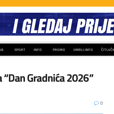
VA
SPORT
INFO
PROMO
UMRLI.INFO
ČITLUČ
ja “Dan Gradnića 2026”
0