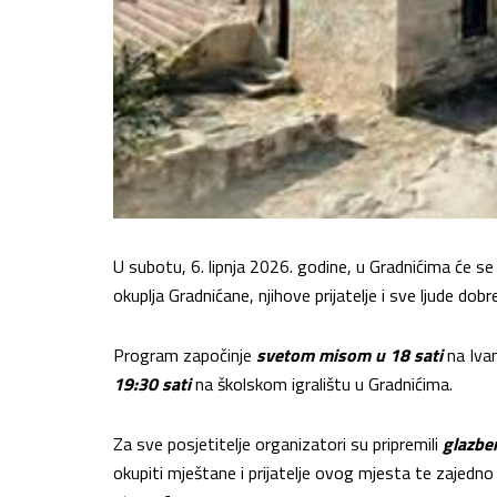
U subotu, 6. lipnja 2026. godine, u Gradnićima će s
okuplja Gradnićane, njihove prijatelje i sve ljude dobr
Program započinje
svetom misom u 18 sati
na Iva
19:30 sati
na školskom igralištu u Gradnićima.
Za sve posjetitelje organizatori su pripremili
glazbe
okupiti mještane i prijatelje ovog mjesta te zajed