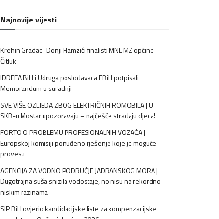
Najnovije vijesti
Krehin Gradac i Donji Hamzići finalisti MNL MZ općine
Čitluk
IDDEEA BiH i Udruga poslodavaca FBiH potpisali
Memorandum o suradnji
SVE VIŠE OZLJEDA ZBOG ELEKTRIČNIH ROMOBILA | U
SKB-u Mostar upozoravaju – najčešće stradaju djeca!
FORTO O PROBLEMU PROFESIONALNIH VOZAČA |
Europskoj komisiji ponuđeno rješenje koje je moguće
provesti
AGENCIJA ZA VODNO PODRUČJE JADRANSKOG MORA |
Dugotrajna suša snizila vodostaje, no nisu na rekordno
niskim razinama
SIP BiH ovjerio kandidacijske liste za kompenzacijske