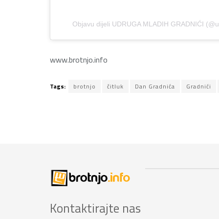
Objavu dijeli UDRUGA MLADIH GRADNIĆI (@ud
www.brotnjo.info
Tags:
brotnjo
čitluk
Dan Gradnića
Gradnići
Kontaktirajte nas