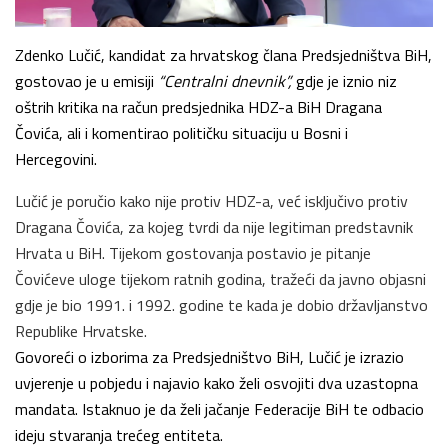
Zdenko Lučić, kandidat za hrvatskog člana Predsjedništva BiH,
gostovao je u emisiji
“Centralni dnevnik”,
gdje je iznio niz
oštrih kritika na račun predsjednika HDZ-a BiH Dragana
Čovića, ali i komentirao političku situaciju u Bosni i
Hercegovini.
Lučić je poručio kako nije protiv HDZ-a, već isključivo protiv
Dragana Čovića, za kojeg tvrdi da nije legitiman predstavnik
Hrvata u BiH. Tijekom gostovanja postavio je pitanje
Čovićeve uloge tijekom ratnih godina, tražeći da javno objasni
gdje je bio 1991. i 1992. godine te kada je dobio državljanstvo
Republike Hrvatske.
Govoreći o izborima za Predsjedništvo BiH, Lučić je izrazio
uvjerenje u pobjedu i najavio kako želi osvojiti dva uzastopna
mandata. Istaknuo je da želi jačanje Federacije BiH te odbacio
ideju stvaranja trećeg entiteta.