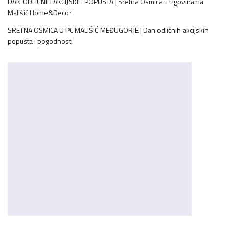
DAN ODLIČNIH AKCIJSKIH POPUSTA | Sretna Osmica u trgovinama
Mališić Home&Decor
SRETNA OSMICA U PC MALIŠIĆ MEĐUGORJE | Dan odličnih akcijskih
popusta i pogodnosti