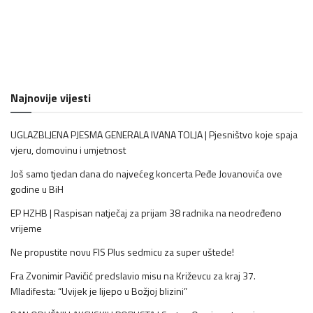
Najnovije vijesti
UGLAZBLJENA PJESMA GENERALA IVANA TOLJA | Pjesništvo koje spaja
vjeru, domovinu i umjetnost
Još samo tjedan dana do najvećeg koncerta Peđe Jovanovića ove
godine u BiH
EP HZHB | Raspisan natječaj za prijam 38 radnika na neodređeno
vrijeme
Ne propustite novu FIS Plus sedmicu za super uštede!
Fra Zvonimir Pavičić predslavio misu na Križevcu za kraj 37.
Mladifesta: “Uvijek je lijepo u Božjoj blizini”