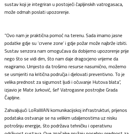
sustav koji je integriran u postojeći čapljinskih vatrogasaca,
može odmah poslati upozorenje.
“Ovo nam je praktična pomoć na terenu. Sada imamo jasne
podatke gdje su ‘crvene zone’ i gdje požar može najbrže izbiti.
Sustav senzora nam omogućava da dobijemo upozorenje prije
nego što se vidi dim, što nam daje dragocjeno vrijeme da
reagiramo. Umjesto da trošimo resurse nasumično, možemo
se usmjeriti na kritična područja i djelovati preventivno. To je
velika prednost za sigurnost ljudi i očuvanje Hutova blata”,
izjavio je Mate Jurković, šef Vatrogasne postrojbe Grada
Čapljine.
Zahvaljujući LoRaWAN komunikacijskoj infrastrukturi, prijenos
podataka ostvaruje se na velikim udaljenostima uz nisku
potrošnju energije, što podržava tehničku i operativnu
održivost sustava. Ove značajke pružaju posebnu prednost za