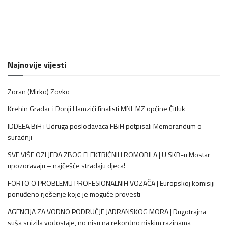
Najnovije vijesti
Zoran (Mirko) Zovko
Krehin Gradac i Donji Hamzići finalisti MNL MZ općine Čitluk
IDDEEA BiH i Udruga poslodavaca FBiH potpisali Memorandum o
suradnji
SVE VIŠE OZLJEDA ZBOG ELEKTRIČNIH ROMOBILA | U SKB-u Mostar
upozoravaju – najčešće stradaju djeca!
FORTO O PROBLEMU PROFESIONALNIH VOZAČA | Europskoj komisiji
ponuđeno rješenje koje je moguće provesti
AGENCIJA ZA VODNO PODRUČJE JADRANSKOG MORA | Dugotrajna
suša snizila vodostaje, no nisu na rekordno niskim razinama