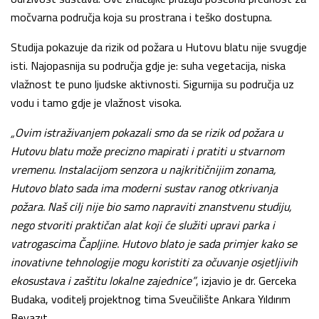
močvarna područja koja su prostrana i teško dostupna.
Studija pokazuje da rizik od požara u Hutovu blatu nije svugdje
isti. Najopasnija su područja gdje je: suha vegetacija, niska
vlažnost te puno ljudske aktivnosti. Sigurnija su područja uz
vodu i tamo gdje je vlažnost visoka.
„Ovim istraživanjem pokazali smo da se rizik od požara u
Hutovu blatu može precizno mapirati i pratiti u stvarnom
vremenu. Instalacijom senzora u najkritičnijim zonama,
Hutovo blato sada ima moderni sustav ranog otkrivanja
požara. Naš cilj nije bio samo napraviti znanstvenu studiju,
nego stvoriti praktičan alat koji će služiti upravi parka i
vatrogascima Čapljine. Hutovo blato je sada primjer kako se
inovativne tehnologije mogu koristiti za očuvanje osjetljivih
ekosustava i zaštitu lokalne zajednice”
, izjavio je dr. Gerceka
Budaka, voditelj projektnog tima Sveučilište Ankara Yıldırım
Beyazıt.