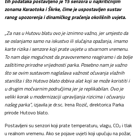
tih podataka postavljeno je 15 senzora u najkritičnijim
zonama Karaotoka i Škrke, čime je uspostavljen sustav
ranog upozorenja i dinamičkog praćenja okolišnih uvjeta.
„Za nas u Hutovu blatu ovo je iznimno važno, jer umjesto da
se oslanjamo samo na iskustvo ili slučajna opažanja, imamo
karte rizika i senzore koji prate uvjete u stvarnom vremenu.
To nam daje mogućnost da pravovremeno reagiramo i da bolje
zaštitimo prirodne vrijednosti parka. Posebno nam je važno
što se ovim sustavom naglašava važnost očuvanja vlažnih
staništa i što Hutovo blato dobiva alat koji se može koristiti i
u drugim močvarnim područjima jer je replikabilan. Ovo je
veliki korak u modernizaciji upravljanja rizicima i očuvanju
našeg parka”
, izjavila je dr.sc. Irena Rozić, direktorica Parka
prirode Hutovo blato.
Postavljeni su senzori koji prate temperaturu, vlagu, CO₂ i tlak
u realnom vremenu. Ako se pojave uvjeti koji upućuju na požar,