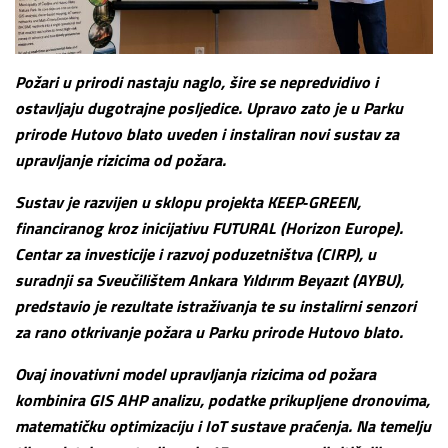
Požari u prirodi nastaju naglo, šire se nepredvidivo i
ostavljaju dugotrajne posljedice. Upravo zato je u Parku
prirode Hutovo blato uveden i instaliran novi sustav za
upravljanje rizicima od požara.
Sustav je razvijen u sklopu projekta KEEP
‑
GREEN,
financiranog kroz inicijativu FUTURAL (Horizon Europe).
Centar za investicije i razvoj poduzetništva (CIRP), u
suradnji sa Sveučilištem Ankara Yıldırım Beyazıt (AYBU),
predstavio je rezultate istraživanja te su instalirni senzori
za rano otkrivanje požara u Parku prirode Hutovo blato.
Ovaj inovativni model upravljanja rizicima od požara
kombinira GIS AHP analizu, podatke prikupljene dronovima,
matematičku optimizaciju i IoT sustave praćenja. Na temelju