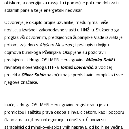
otiskom, a energiju za rasvjetu i pomoćne potrebe dobiva iz
solarnih panela te je energetski neovisan.
Otvorenje je okupilo brojne uzvanike, među njima i više
nositelja izvršne i zakonodavne vlasti u HNŽ-u. Službeno ga
proglasivši otvorenim, predsjednica županijske Vlade izvršila je
potom, zajedno s
Alešom Musarom,
i prvi upis u knjigu
dojmova bunskoga Pčelinjaka. Okupljene su pozdravili
predsjednik Udruge OSI MEN Hercegovine
Milenko Dolić
i
ravnatelj slovenskoga ITF-a
Tomaž Lovrenčić
, a voditelj
projekta
Oliver Soldo
nazočnima je predstavio kompleks i sve
njegove značajke.
Inače, Udruga OSI MEN Hercegovine registrirana je za
promidžbu i zaštitu prava osoba s invaliditetom, kao i potporu
članovima u njihovu integriranju u društvo. Članovi su
stradalnici od minsko-eksplozivnih naprava, od kojih se većina