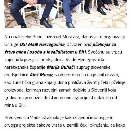
Na obali rijeke Bune, južno od Mostara, danas je, u organizaciji
Udruge
OSI MEN
Hercegovine
, otvoren p
rvi pčelinjak za
žrtve mina i osobe s invaliditetom u BiH.
Svečanu su vrpcu
zajednički presjekli predsjednica Vlade Hercegovačko-
neretvanske županije
Marija Buhač
i suprug slovenske
predsjednice
Aleš Musar,
s obzirom na to da je apiturizam,
kao turistička grana koja ljudima približava život pčela i pčelinje
proizvode, izniman razvojni zamah doživio u Sloveniji koja
godinama pomaže i društvenu reintegraciju stradalnika od
mina u BiH.
Predsjednica Vlade istaknula je kako svjedočimo uspjehu
prvoga projekta takove vrste u zemlji, čak i okruženju, te kako