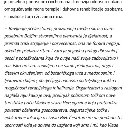
ju posebno ponosnom čini humana dimenzija odnosno nakana
omogućavanja radne terapije i duhovne rehabilitacije osobama
s invaliditetom i žrtvama mina.
– Bavljenje pčelarstvom, proizvodnja meda i skrb o ovim
posebnim Božjim stvorenjima plemenita je djelatnost, a
premda traži strpljenje i posvećenost, ona ne forsira nego ju
određuje pčelarev ritam i zato je pogodna prilagodbi svakoj
osobi s poteškoćama koja će ovdje naći svoje zadovoljstvo i
mir. Iskreno sam zadivljena ne samo pčelinjacima, nego i
čitavim okruženjem, od botaničkoga vrta s medonosnim i
ljekovitim biljem, do dječjega odnosno obiteljskoga kutka i
mogućnosti terapijskoga inhaliranja. Organizatori s razlogom
naglašavaju kako je ovaj pčelinjak polaznom točkom nove
turističke priče Medene staze Hercegovine koja pretendira
povezati pčelarska gospodarstva, degustacijske točke i
edukativne lokacije u i izvan BiH. Čestitam im na predanosti i
upornosti koja je dovela do uspjeha koji smo i mi, kao Vlada