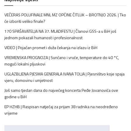
VEČERAS POLUFINALE MNL MZ OPĆINE ČITLUK – BROTNJO 2026. | Tko
će izboriti veliko finale?
170 SPAŠAVATELJA NA 37. MLADIFESTU | Članovi GSS-a u BiH još
jednom pokazali humanost i profesionalnost
VIDEO | Pojačan promet i duža čekanja na izlazu iz BiH
VREMENSKA PROGNOZA | Sunčano i vruće, temperature do 40 °C,
mogući lokalni pljuskovi
UGLAZBLJENA PJESMA GENERALA IVANA TOLJA | Pjesništvo koje spaja
vjeru, domovinu i umjetnost
Još samo tjedan dana do najvećeg koncerta Peđe Jovanovića ove
godine u BiH
EP HZHB | Raspisan natječaj za prijam 38 radnika na neodređeno
vrijeme