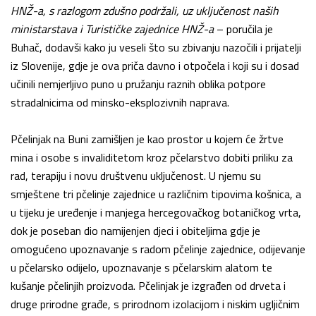
HNŽ-a, s razlogom zdušno podržali, uz uključenost naših
ministarstava i Turističke zajednice HNŽ-a
– poručila je
Buhač, dodavši kako ju veseli što su zbivanju nazočili i prijatelji
iz Slovenije, gdje je ova priča davno i otpočela i koji su i dosad
učinili nemjerljivo puno u pružanju raznih oblika potpore
stradalnicima od minsko-eksplozivnih naprava.
Pčelinjak na Buni zamišljen je kao prostor u kojem će žrtve
mina i osobe s invaliditetom kroz pčelarstvo dobiti priliku za
rad, terapiju i novu društvenu uključenost. U njemu su
smještene tri pčelinje zajednice u različnim tipovima košnica, a
u tijeku je uređenje i manjega hercegovačkog botaničkog vrta,
dok je poseban dio namijenjen djeci i obiteljima gdje je
omogućeno upoznavanje s radom pčelinje zajednice, odijevanje
u pčelarsko odijelo, upoznavanje s pčelarskim alatom te
kušanje pčelinjih proizvoda. Pčelinjak je izgrađen od drveta i
druge prirodne građe, s prirodnom izolacijom i niskim ugljičnim