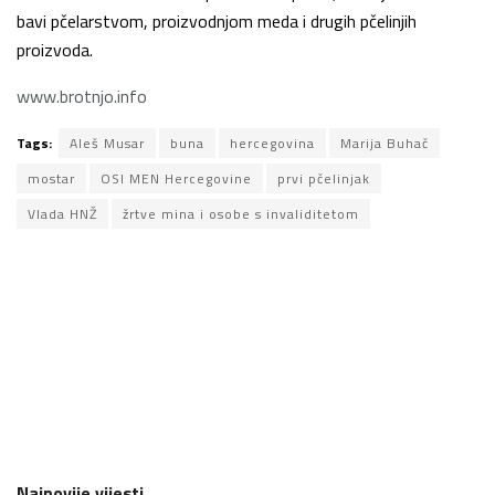
bavi pčelarstvom, proizvodnjom meda i drugih pčelinjih
proizvoda.
www.brotnjo.info
Tags:
Aleš Musar
buna
hercegovina
Marija Buhač
mostar
OSI MEN Hercegovine
prvi pčelinjak
Vlada HNŽ
žrtve mina i osobe s invaliditetom
Najnovije vijesti